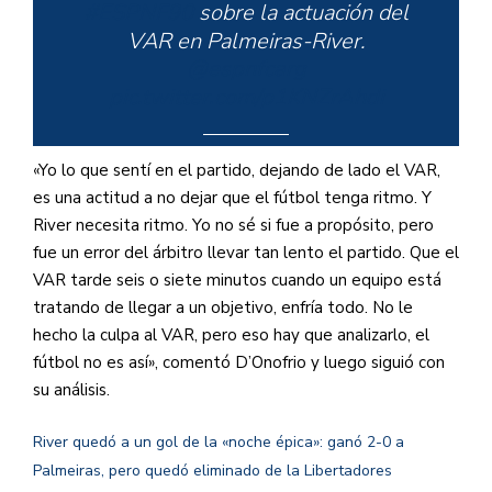
#ESPNF90
sobre la actuación del
VAR en Palmeiras-River.
@espnfcarg
pic.twitter.com/p1KNZrAhdi
«Yo lo que sentí en el partido, dejando de lado el VAR,
es una actitud a no dejar que el fútbol tenga ritmo. Y
— SportsCenter (@SC_ESPN)
River necesita ritmo. Yo no sé si fue a propósito, pero
January 13, 2021
fue un error del árbitro llevar tan lento el partido. Que el
VAR tarde seis o siete minutos cuando un equipo está
tratando de llegar a un objetivo, enfría todo. No le
hecho la culpa al VAR, pero eso hay que analizarlo, el
fútbol no es así», comentó D’Onofrio y luego siguió con
su análisis.
River quedó a un gol de la «noche épica»: ganó 2-0 a
Palmeiras, pero quedó eliminado de la Libertadores