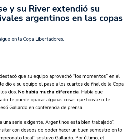
se y su River extendió su
ivales argentinos en las copas
s diez cosas que tenés que saber
 sigue en la Copa Libertadores.
 destacó que su equipo aprovechó “los momentos” en el
e dio a su equipo el pase a los cuartos de final de la Copa
 los dos.
No había mucha diferencia
. Había que
tado te puede opacar algunas cosas que hiciste o te
só Gallardo en conferencia de prensa.
a una serie exigente, Argentinos está bien trabajado”,
ansitar con deseos de poder hacer un buen semestre en lo
mpeonato local”, sostuvo Gallardo. Por último, el