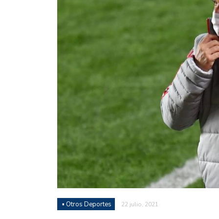
Juan Fernando Quintero 
en la historia grande del
Nicolás Otamendi regres
de Vélez a la pasión por
Boca ganó con lo justo a
diferencia y un juego q
El Nacional de Clubes A
Simonet
Lista de la selección f
2026
Lista de la selección m
FIH 2026
▪ Otros Deportes
22 julio, 2021
Las Panteras debutaron 