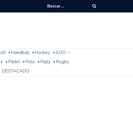
olf
▪ Handball
▪ Hockey
▪ JJ.OO
es
▪ Pádel
▪ Polo
▪ Rally
▪ Rugby
DESTACADO