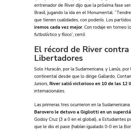
entrenador de River dijo que la próxima fase se
Brasil, jugando la ida en el Monumental. ”Tend
que tienen cualidades, con poderío. Los partidos
iremos cada vez mejor
. Con rodaje en torneo l
futbolístico y físico”, cerró
El récord de River contra
Libertadores
Solo Huracán, por la Sudamericana, y Lanús, por 
continental desde que lo dirige Gallardo. Cont
Juniors,
River salió victorioso en 10 de las 12
internacionales.
Las primeras tres ocurrieron en la Sudamerican
Barovero le detuvo a Gigliotti en un superclá
Godoy Cruz (3 a 0 en el global), a Estudiantes po
que le dio el pase (habían igualado 0-0 en la B