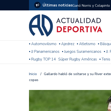
Últimas noticias
Ganó Norris y Colapinto
1
El penal de Barracas Cen
Monumental
Se jugó una nueva fecha
▪ Automovilismo
▪ Ajedrez
▪ Atletismo
▪ Básqu
▪ JJ Panamericanos
▪ Juegos Suramericanos
▪ JJ
Arrancó el Torneo Claus
▪ Rugby TOP 14
Súper Rugby Américas
▪ Tenis
Franco Colapinto giró si
Gran Premio de Hungría
Inicio
/
Gallardo habló de soltarse y su River exte
copas
F1: tras las sanciones y
Racing le ganó a Gimnasi
omitió un penal de Sosa