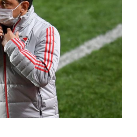
rescindió su contrato con River: “Quedará para siempre
 club”
a al fútbol argentino después de 16 años: del orgullo
 River
nte O’Higgins gracias a la jerarquía de Paredes: una
ue no dan paz para ir a Rancagua
 llega a Córdoba con el histórico regreso de Diego
emenina de Argentina para la Copa Mundial de Hockey FIH
asculina de Argentina para la Copa Mundial de Hockey
con una gran victoria ante Ecuador en la Copa