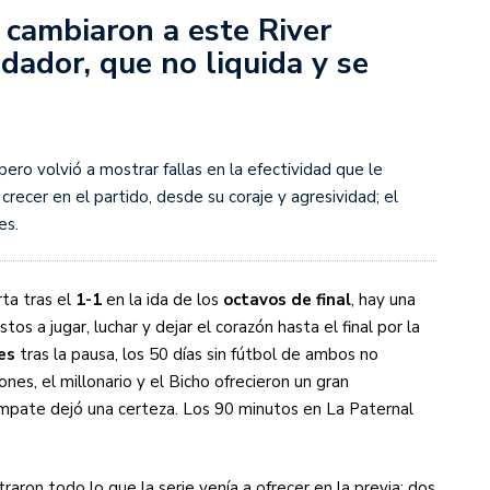
 cambiaron a este River
idador, que no liquida y se
s diez cosas que tenés que saber
ero volvió a mostrar fallas en la efectividad que le
crecer en el partido, desde su coraje y agresividad; el
es.
ta tras el
1-1
en la ida de los
octavos de final
, hay una
tos a jugar, luchar y dejar el corazón hasta el final por la
res
tras la pausa, los 50 días sin fútbol de ambos no
ones, el millonario y el Bicho ofrecieron un gran
empate dejó una certeza. Los 90 minutos en La Paternal
ron todo lo que la serie venía a ofrecer en la previa: dos