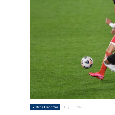
Juan Fernando Quintero 
en la historia grande del
Nicolás Otamendi regres
de Vélez a la pasión por
Boca ganó con lo justo a
diferencia y un juego q
El Nacional de Clubes A
Simonet
Lista de la selección f
2026
Lista de la selección m
FIH 2026
▪ Otros Deportes
15 julio, 2021
Las Panteras debutaron 