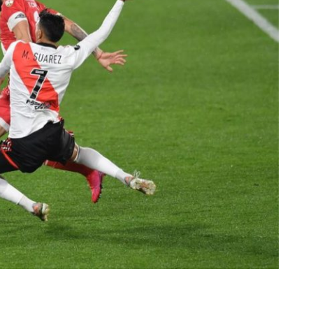
rescindió su contrato con River: “Quedará para siempre
 club”
a al fútbol argentino después de 16 años: del orgullo
 River
nte O’Higgins gracias a la jerarquía de Paredes: una
ue no dan paz para ir a Rancagua
 llega a Córdoba con el histórico regreso de Diego
emenina de Argentina para la Copa Mundial de Hockey FIH
asculina de Argentina para la Copa Mundial de Hockey
con una gran victoria ante Ecuador en la Copa