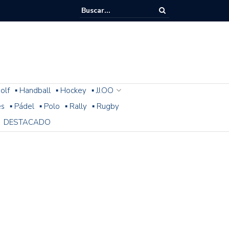
olf
▪ Handball
▪ Hockey
▪ JJ.OO
es
▪ Pádel
▪ Polo
▪ Rally
▪ Rugby
DESTACADO