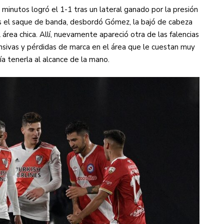
39 minutos logró el 1-1 tras un lateral ganado por la presión
as el saque de banda, desbordó Gómez, la bajó de cabeza
rea chica. Allí, nuevamente apareció otra de las falencias
nsivas y pérdidas de marca en el área que le cuestan muy
ía tenerla al alcance de la mano.