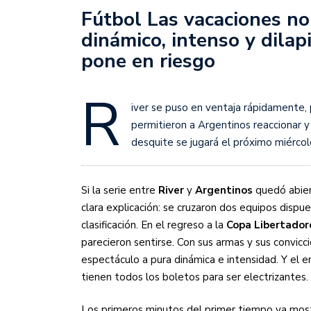
Sudamericana
Fútbol Las vacaciones no
dinámico, intenso y dilap
Empieza el Clausura: la
pone en riesgo
R
iver se puso en ventaja rápidamente, p
permitieron a Argentinos reaccionar y 
desquite se jugará el próximo miércol
Si la serie entre
River
y
Argentinos
quedó abier
clara explicación: se cruzaron dos equipos dispues
clasificación. En el regreso a la
Copa Libertado
parecieron sentirse. Con sus armas y sus convicci
espectáculo a pura dinámica e intensidad. Y el 
tienen todos los boletos para ser electrizantes.
Los primeros minutos del primer tiempo ya mostra