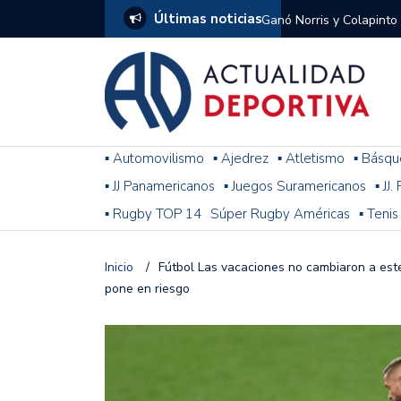
Últimas noticias
Ganó Norris y Colapinto
1
El penal de Barracas Cen
Monumental
Se jugó una nueva fecha
▪ Automovilismo
▪ Ajedrez
▪ Atletismo
▪ Básqu
▪ JJ Panamericanos
▪ Juegos Suramericanos
▪ JJ
Arrancó el Torneo Claus
▪ Rugby TOP 14
Súper Rugby Américas
▪ Tenis
Franco Colapinto giró si
Gran Premio de Hungría
Inicio
/
Fútbol Las vacaciones no cambiaron a este 
pone en riesgo
F1: tras las sanciones y
Racing le ganó a Gimnasi
omitió un penal de Sosa