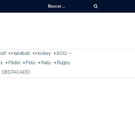
olf
▪ Handball
▪ Hockey
▪ JJ.OO
es
▪ Pádel
▪ Polo
▪ Rally
▪ Rugby
DESTACADO