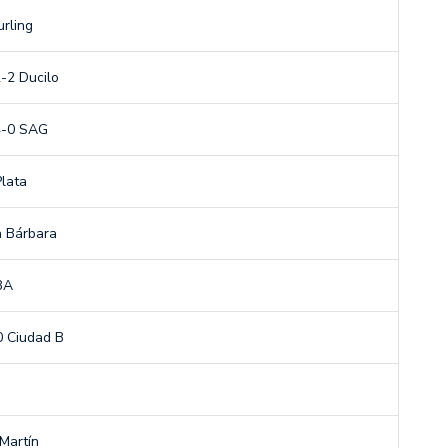
urling
-2 Ducilo
4-0 SAG
Plata
a Bárbara
BA
0 Ciudad B
Martín