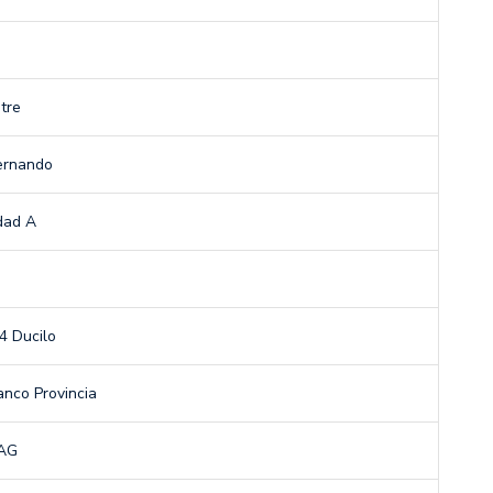
tre
ernando
dad A
g
4 Ducilo
anco Provincia
SAG