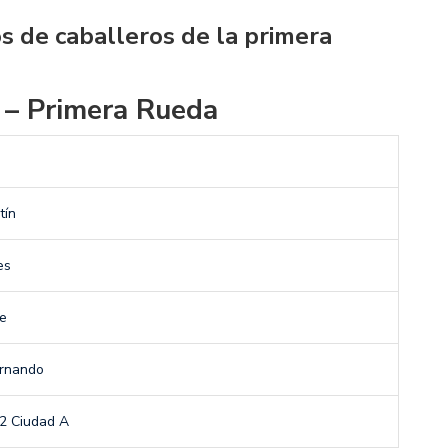
s de caballeros de la primera
 – Primera Rueda
tín
es
re
rnando
2 Ciudad A