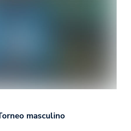
rescindió su contrato con River: “Quedará para siempre
 club”
a al fútbol argentino después de 16 años: del orgullo
 River
nte O’Higgins gracias a la jerarquía de Paredes: una
ue no dan paz para ir a Rancagua
 llega a Córdoba con el histórico regreso de Diego
emenina de Argentina para la Copa Mundial de Hockey FIH
asculina de Argentina para la Copa Mundial de Hockey
 Torneo masculino
con una gran victoria ante Ecuador en la Copa