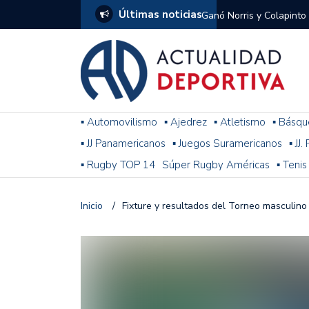
Últimas noticias
Ganó Norris y Colapinto
1
El penal de Barracas Cen
Monumental
Se jugó una nueva fecha
▪ Automovilismo
▪ Ajedrez
▪ Atletismo
▪ Básqu
▪ JJ Panamericanos
▪ Juegos Suramericanos
▪ JJ
Arrancó el Torneo Claus
▪ Rugby TOP 14
Súper Rugby Américas
▪ Tenis
Franco Colapinto giró si
Gran Premio de Hungría
Inicio
/
Fixture y resultados del Torneo masculin
F1: tras las sanciones y
Racing le ganó a Gimnasi
omitió un penal de Sosa