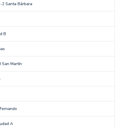
3-2 Santa Bárbara
ad B
mas
 San Martín
s
 Fernando
iudad A