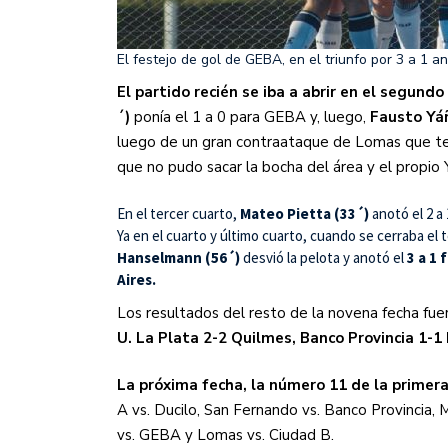
El festejo de gol de GEBA, en el triunfo por 3 a 1 
El partido recién se iba a abrir en el segundo
´)
ponía el 1 a 0 para GEBA y, luego,
Fausto Yáñ
luego de un gran contraataque de Lomas que te
que no pudo sacar la bocha del área y el propio
En el tercer cuarto,
Mateo Pietta (33´)
anotó el 2 a
Ya en el cuarto y último cuarto, cuando se cerraba el
Hanselmann (56´)
desvió la pelota y anotó el
3 a 1 
Aires.
Los resultados del resto de la novena fecha fue
U. La Plata 2-2 Quilmes, Banco Provincia 1-1
La próxima fecha, la número 11 de la primera
A vs. Ducilo, San Fernando vs. Banco Provincia, M
vs. GEBA y Lomas vs. Ciudad B.