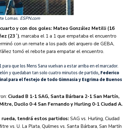
ante Lomas.
ESPN.com
 cuarto y con dos goles:
Mateo González Metilli (16
ez (23´)
, marcaba el 1 a 1 que empataba el encuentro
rminó con un remate a los pads del arquero de GEBA,
 Yáñez tomó el rebote para empatar el encuentro.
 1 para que los Mens Sana vuelvan a estar arriba en el marcador.
 telón y quedaban tan solo cuatro minutos de partido,
Federico
final para el festejo de todo Gimnasia y Esgrima de Buenos
ron:
Ciudad B 1-1 SAG, Santa Bárbara 2-1 San Martín,
 Mitre, Ducilo 0-4 San Fernando y Hurling 0-1 Ciudad A.
 rueda, tendrá estos partidos:
SAG vs. Hurling, Ciudad
itre vs. U. La Plata, Quilmes vs. Santa Bárbara, San Martín