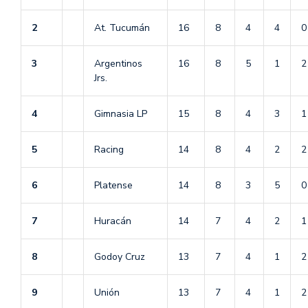
2
At. Tucumán
16
8
4
4
0
3
Argentinos
16
8
5
1
2
Jrs.
4
Gimnasia LP
15
8
4
3
1
5
Racing
14
8
4
2
2
6
Platense
14
8
3
5
0
7
Huracán
14
7
4
2
1
8
Godoy Cruz
13
7
4
1
2
9
Unión
13
7
4
1
2