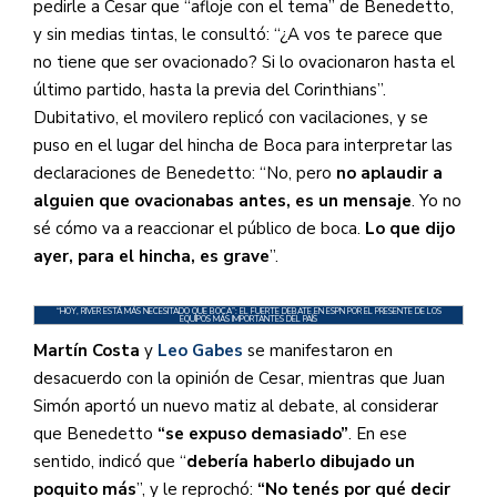
pedirle a Cesar que “afloje con el tema” de Benedetto,
y sin medias tintas, le consultó: “¿A vos te parece que
no tiene que ser ovacionado? Si lo ovacionaron hasta el
último partido, hasta la previa del Corinthians”.
Dubitativo, el movilero replicó con vacilaciones, y se
puso en el lugar del hincha de Boca para interpretar las
declaraciones de Benedetto: “No, pero
no aplaudir a
alguien que ovacionabas antes, es un mensaje
. Yo no
sé cómo va a reaccionar el público de boca.
Lo que dijo
ayer, para el hincha, es grave
”.
“HOY, RIVER ESTÁ MÁS NECESITADO QUE BOCA”: EL FUERTE DEBATE EN ESPN POR EL PRESENTE DE LOS
EQUIPOS MÁS IMPORTANTES DEL PAÍS
Martín Costa
y
Leo Gabes
se manifestaron en
desacuerdo con la opinión de Cesar, mientras que Juan
Simón aportó un nuevo matiz al debate, al considerar
que Benedetto
“se expuso demasiado”
. En ese
sentido, indicó que “
debería haberlo dibujado un
poquito más
”, y le reprochó:
“No tenés por qué decir