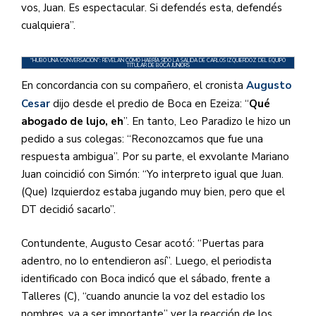
vos, Juan. Es espectacular. Si defendés esta, defendés
cualquiera”.
“HUBO UNA CONVERSACIÓN”: REVELAN CÓMO HABRÍA SIDO LA SALIDA DE CARLOS IZQUIERDOZ DEL EQUIPO
TITULAR DE BOCA JUNIORS
En concordancia con su compañero, el cronista
Augusto
Cesar
dijo desde el predio de Boca en Ezeiza: “
Qué
abogado de lujo, eh
”. En tanto, Leo Paradizo le hizo un
pedido a sus colegas: “Reconozcamos que fue una
respuesta ambigua”. Por su parte, el exvolante Mariano
Juan coincidió con Simón: “Yo interpreto igual que Juan.
(Que) Izquierdoz estaba jugando muy bien, pero que el
DT decidió sacarlo”.
Contundente, Augusto Cesar acotó: “Puertas para
adentro, no lo entendieron así”. Luego, el periodista
identificado con Boca indicó que el sábado, frente a
Talleres (C), “cuando anuncie la voz del estadio los
nombres, va a ser importante” ver la reacción de los