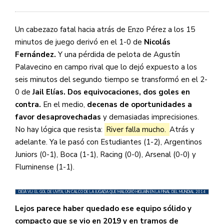
Un cabezazo fatal hacia atrás de Enzo Pérez a los 15
minutos de juego derivó en el 1-0 de
Nicolás
Fernández.
Y una pérdida de pelota de Agustín
Palavecino en campo rival que lo dejó expuesto a los
seis minutos del segundo tiempo se transformó en el 2-
0 de
Jail Elías. Dos equivocaciones, dos goles en
contra.
En el medio,
decenas de oportunidades a
favor desaprovechadas
y demasiadas imprecisiones.
No hay lógica que resista:
River falla mucho.
Atrás y
adelante. Ya le pasó con Estudiantes (1-2), Argentinos
Juniors (0-1), Boca (1-1), Racing (0-0), Arsenal (0-0) y
Fluminense (1-1).
DÉJÀ VU: EL GOL DE UVITA, UN CALCO DE LA JUGADA QUE MALOGRÓ HIGUAÍN EN LA FINAL DEL MUNDIAL 2014
Lejos parece haber quedado ese equipo sólido y
compacto que se vio en 2019 y en tramos de