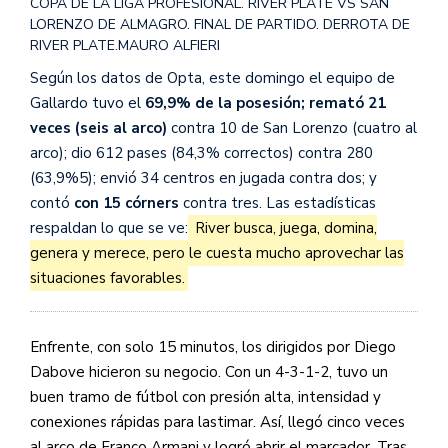
COPA DE LA LIGA PROFESIONAL. RIVER PLATE VS SAN
LORENZO DE ALMAGRO. FINAL DE PARTIDO. DERROTA DE
RIVER PLATE.
MAURO ALFIERI
Según los datos de Opta, este domingo el equipo de
Gallardo tuvo el
69,9% de la posesión; remató 21
veces (seis al arco)
contra 10 de San Lorenzo (cuatro al
arco); dio 612 pases (84,3% correctos) contra 280
(63,9%5); envió 34 centros en jugada contra dos; y
contó
con 15 córners
contra tres. Las estadísticas
respaldan lo que se ve:
River busca, juega, domina,
genera y merece, pero le cuesta mucho aprovechar las
situaciones favorables.
Enfrente, con solo 15 minutos, los dirigidos por Diego
Dabove hicieron su negocio. Con un 4-3-1-2, tuvo un
buen tramo de fútbol con presión alta, intensidad y
conexiones rápidas para lastimar. Así, llegó cinco veces
al arco de Franco Armani y logró abrir el marcador. Tras