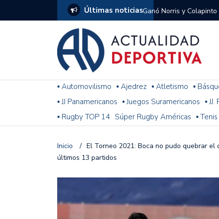
Últimas noticias
Ganó Norris y Colapinto
1
El penal de Barracas Cen
Monumental
Se jugó una nueva fecha
▪ Automovilismo
▪ Ajedrez
▪ Atletismo
▪ Básqu
▪ JJ Panamericanos
▪ Juegos Suramericanos
▪ JJ
Arrancó el Torneo Claus
▪ Rugby TOP 14
Súper Rugby Américas
▪ Tenis
Franco Colapinto giró si
Gran Premio de Hungría
Inicio
/
El Torneo 2021: Boca no pudo quebrar el 
últimos 13 partidos
F1: tras las sanciones y
Racing le ganó a Gimnasi
omitió un penal de Sosa