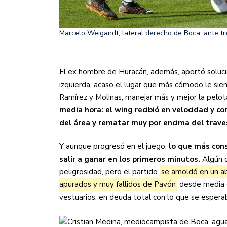
Marcelo Weigandt, lateral derecho de Boca, ante tre
El ex hombre de Huracán, además, aportó solucio
izquierda, acaso el lugar que más cómodo le sien
Ramírez y Molinas, manejar más y mejor la pelota
media hora: el wing recibió en velocidad y c
del área y rematar muy por encima del trav
Y aunque progresó en el juego,
lo que más cons
salir a ganar en los primeros minutos.
Algún c
peligrosidad, pero el partido
se amoldó en un ab
apurados y muy fallidos de Pavón
desde media di
vestuarios, en deuda total con lo que se espera