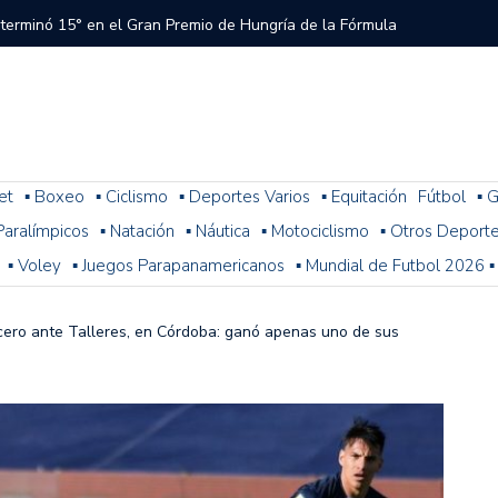
 terminó 15° en el Gran Premio de Hungría de la Fórmula
tral a River que el árbitro y el VAR no cobraron en el
 del Torneo del Interior Copa Zurich
et
▪ Boxeo
▪ Ciclismo
▪ Deportes Varios
▪ Equitación
Fútbol
▪ G
. Paralímpicos
▪ Natación
▪ Náutica
▪ Motociclismo
▪ Otros Deport
ura: resultados, posiciones y cómo sigue la fecha 1
▪ Voley
▪ Juegos Parapanamericanos
▪ Mundial de Futbol 2026 ▪
n problemas y terminó 14° la última práctica para el
 de Fórmula 1
cero ante Talleres, en Córdoba: ganó apenas uno de sus
 con Colapinto en el P13, así se largará el GP de Hungría
a 2-1 con Miljevic como figura, pero el árbitro Ramírez