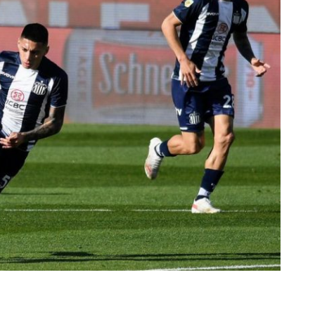
rescindió su contrato con River: “Quedará para siempre
 club”
a al fútbol argentino después de 16 años: del orgullo
 River
nte O’Higgins gracias a la jerarquía de Paredes: una
ue no dan paz para ir a Rancagua
 llega a Córdoba con el histórico regreso de Diego
emenina de Argentina para la Copa Mundial de Hockey FIH
asculina de Argentina para la Copa Mundial de Hockey
con una gran victoria ante Ecuador en la Copa