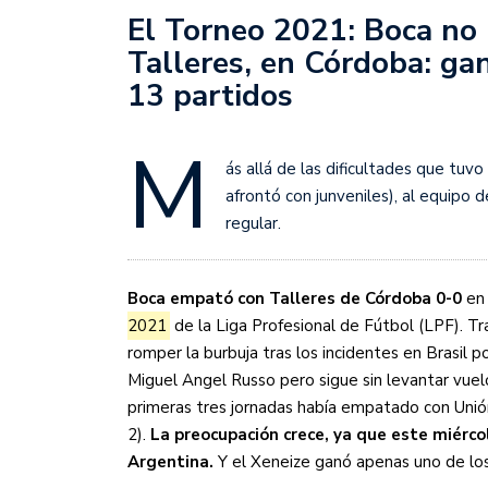
Sudamericana
El Torneo 2021: Boca no 
Talleres, en Córdoba: ga
Empieza el Clausura: la
13 partidos
M
ás allá de las dificultades que tuv
afrontó con junveniles), al equipo 
regular.
Boca empató con Talleres de Córdoba 0-0
en 
2021
de la Liga Profesional de Fútbol (LPF). Tr
romper la burbuja tras los incidentes en Brasil po
Miguel Angel Russo pero sigue sin levantar vuelo
primeras tres jornadas había empatado con Unión
2).
La preocupación crece, ya que este miérco
Argentina.
Y el Xeneize ganó apenas uno de lo