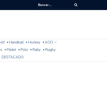
olf
▪ Handball
▪ Hockey
▪ JJ.OO
es
▪ Pádel
▪ Polo
▪ Rally
▪ Rugby
DESTACADO