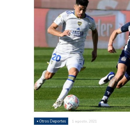
Juan Fernando Quintero 
en la historia grande del
Nicolás Otamendi regres
de Vélez a la pasión por
Boca ganó con lo justo a
diferencia y un juego q
El Nacional de Clubes A
Simonet
Lista de la selección f
2026
Lista de la selección m
FIH 2026
▪ Otros Deportes
1 agosto, 2021
Las Panteras debutaron 