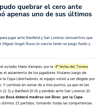
pudo quebrar el cero ante
nó apenas uno de sus últimos
s diez cosas que tenés que saber
o para jugar ante Banfield y San Lorenzo (encuentros que
de Miguel Angel Russo le cuesta tener un juego fluido y
el estadio Mario Kempes, por la
4° fecha del Torneo
as el aislamiento de los jugadores titulares luego de
r la Copa Libertadores, el equipo volvió a ser dirigido por
. Y continúa sin sumar de a tres puntos, ya que en las
 (1-1) y Banfield (0-0) y perdido ante San Lorenzo (0-
les Boca deberá medirse con River, por la Copa
s últimos 13 partidos, tomando todas las competencias.