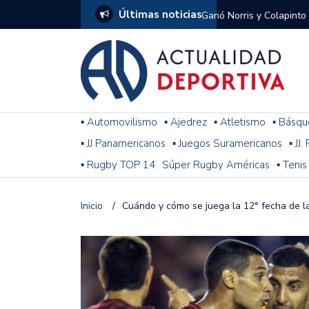
Últimas noticias
Ganó Norris y Colapinto
1
El penal de Barracas Cen
Monumental
Se jugó una nueva fecha
▪ Automovilismo
▪ Ajedrez
▪ Atletismo
▪ Básqu
▪ JJ Panamericanos
▪ Juegos Suramericanos
▪ JJ
Arrancó el Torneo Claus
▪ Rugby TOP 14
Súper Rugby Américas
▪ Tenis
Franco Colapinto giró si
Gran Premio de Hungría
Inicio
/
Cuándo y cómo se juega la 12° fecha de la
F1: tras las sanciones y
Racing le ganó a Gimnasi
omitió un penal de Sosa