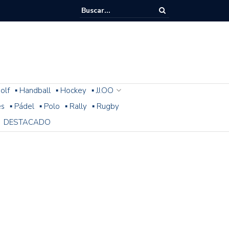
olf
▪ Handball
▪ Hockey
▪ JJ.OO
es
▪ Pádel
▪ Polo
▪ Rally
▪ Rugby
DESTACADO