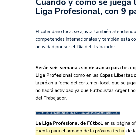
Cuándo y cómo se juega l
Sudamericana
Liga Profesional, con 9 
Empieza el Clausura: la
El calendario local se ajusta también atendiendo
competencias internacionales y también está c
actividad por ser el Día del Trabajador.
Serán seis semanas sin descanso para los eq
Liga Profesional
como en las
Copas Libertad
la próxima fecha del certamen local, que se jug
no habrá actividad ya que Futbolistas Argentin
del Trabajador.
EL PARTIDO DE RIVER CON INDEPENDIENTE SANTA FE PODRÍA CAMBIAR DE SEDE
La Liga Profesional de Fútbol,
en su página ofi
cuenta para el armado de la próxima fecha
de la