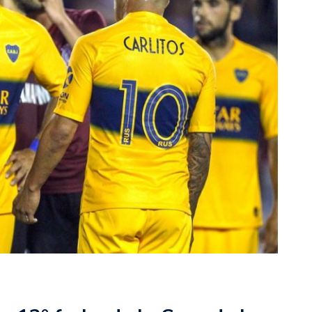
rescindió su contrato con River: “Quedará para siempre
 club”
a al fútbol argentino después de 16 años: del orgullo
 River
nte O’Higgins gracias a la jerarquía de Paredes: una
ue no dan paz para ir a Rancagua
 llega a Córdoba con el histórico regreso de Diego
emenina de Argentina para la Copa Mundial de Hockey FIH
asculina de Argentina para la Copa Mundial de Hockey
con una gran victoria ante Ecuador en la Copa