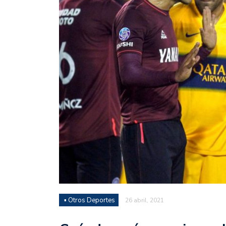
Juan Fernando Quintero 
en la historia grande del
Nicolás Otamendi regres
de Vélez a la pasión por
Boca ganó con lo justo a
diferencia y un juego q
El Nacional de Clubes A
Simonet
Lista de la selección f
2026
Lista de la selección m
FIH 2026
▪ Otros Deportes
26 abril, 2021
Las Panteras debutaron 