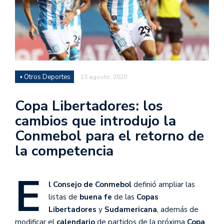
▪ Otros Deportes
13 agosto, 2020
Copa Libertadores: los
cambios que introdujo la
Conmebol para el retorno de
la competencia
E
l
Consejo
de
Conmebol
definió ampliar las
listas de
buena fe
de las
Copas
Libertadores
y
Sudamericana
, además de
modificar el
calendario
de partidos de la próxima
Copa