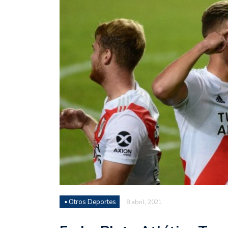
Juan Fernando Quintero 
en la historia grande del
Nicolás Otamendi regres
de Vélez a la pasión por
Boca ganó con lo justo a
diferencia y un juego q
El Nacional de Clubes A
Simonet
Lista de la selección f
2026
Lista de la selección m
FIH 2026
▪ Otros Deportes
8 abril, 2021
Las Panteras debutaron 