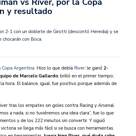
umán vs River, por la Copa
n y resultado
s diez cosas que tenés que saber
ron 2-1 con un doblete de Girotti (descontó Heredia) y se
de chocarán con Boca.
a
Copa Argentina
. Hizo lo que debía
River
: le ganó
2-
quipo de Marcelo Gallardo
: brilló en el primer tiempo;
la hora. El balance, igual, fue positivo porque además de
ver tras los empates sin goles contra Racing y Arsenal.
amos a nada, si no tuviéremos una idea clara”, fue lo que
ientos y de los 222 minutos sin convertir. Y siguió
victoria se llega más fácil si se busca con herramientas.
rico en herramientas.
Juega bien River, qué duda cabe.