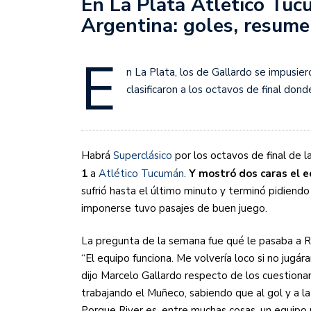
En La Plata Atlético Tuc
Sudamericana
Argentina: goles, resume
Empieza el Clausura: la
E
n La Plata, los de Gallardo se impusie
clasificaron a los octavos de final don
Habrá
Superclásico
por los octavos de final de l
1
a
Atlético Tucumán
.
Y mostró dos caras el e
sufrió hasta el último minuto y terminó pidiendo 
imponerse tuvo pasajes de buen juego.
La pregunta de la semana fue qué le pasaba a Ri
“El equipo funciona. Me volvería loco si no jugár
dijo Marcelo Gallardo respecto de los cuestionam
trabajando el Muñeco, sabiendo que al gol y a la 
Porque River es, entre muchas cosas, un equipo 