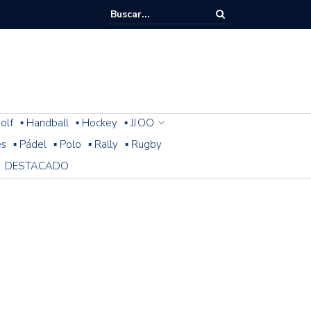
olf
▪ Handball
▪ Hockey
▪ JJ.OO
es
▪ Pádel
▪ Polo
▪ Rally
▪ Rugby
DESTACADO