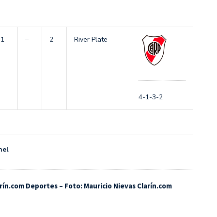
1
–
2
River Plate
4-1-3-2
nel
arín.com Deportes – Foto: Mauricio Nievas Clarín.com