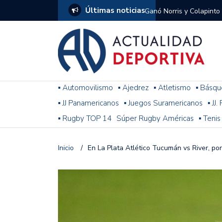
Últimas noticias
Ganó Norris y Colapinto
1
El penal de Barracas Cen
Monumental
Se jugó una nueva fecha
▪ Automovilismo
▪ Ajedrez
▪ Atletismo
▪ Básqu
▪ JJ Panamericanos
▪ Juegos Suramericanos
▪ JJ
Arrancó el Torneo Claus
▪ Rugby TOP 14
Súper Rugby Américas
▪ Tenis
Franco Colapinto giró si
Gran Premio de Hungría
Inicio
/
En La Plata Atlético Tucumán vs River, po
F1: tras las sanciones y
Racing le ganó a Gimnasi
omitió un penal de Sosa