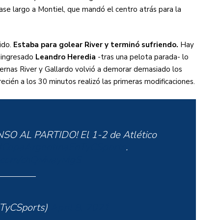
ase largo a Montiel, que mandó el centro atrás para la
tido.
Estaba para golear River y terminó sufriendo.
Hay
l ingresado
Leandro Heredia
-tras una pelota parada- lo
iernas River y Gallardo volvió a demorar demasiado los
recién a los 30 minutos realizó las primeras modificaciones.
O AL PARTIDO! El 1-2 de Atlético
#CopaArgentinaEnTyCSports
.
er.com/chQMvayMgS
TyCSports)
April 8, 2021