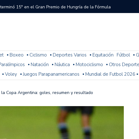
 terminó 15° en el Gran Premio de Hungría de la Fórmula
tral a River que el árbitro y el VAR no cobraron en el
 del Torneo del Interior Copa Zurich
et
▪ Boxeo
▪ Ciclismo
▪ Deportes Varios
▪ Equitación
Fútbol
▪ G
. Paralímpicos
▪ Natación
▪ Náutica
▪ Motociclismo
▪ Otros Deport
ura: resultados, posiciones y cómo sigue la fecha 1
▪ Voley
▪ Juegos Parapanamericanos
▪ Mundial de Futbol 2026 ▪
n problemas y terminó 14° la última práctica para el
 de Fórmula 1
r la Copa Argentina: goles, resumen y resultado
 con Colapinto en el P13, así se largará el GP de Hungría
a 2-1 con Miljevic como figura, pero el árbitro Ramírez