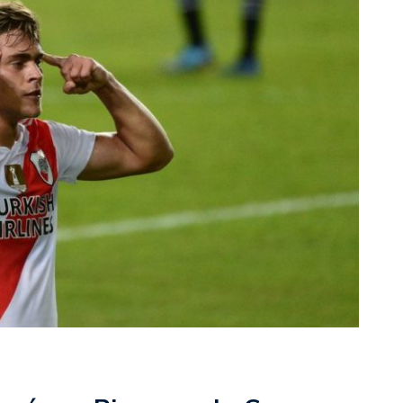
rescindió su contrato con River: “Quedará para siempre
 club”
a al fútbol argentino después de 16 años: del orgullo
 River
nte O’Higgins gracias a la jerarquía de Paredes: una
ue no dan paz para ir a Rancagua
 llega a Córdoba con el histórico regreso de Diego
emenina de Argentina para la Copa Mundial de Hockey FIH
asculina de Argentina para la Copa Mundial de Hockey
con una gran victoria ante Ecuador en la Copa