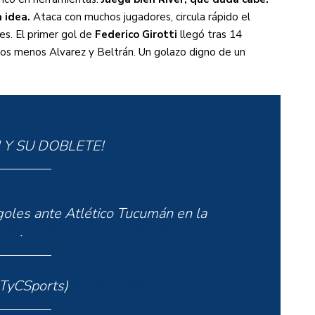
 idea.
Ataca con muchos jugadores, circula rápido el
es. El primer gol de
Federico Girotti
llegó tras 14
dos menos Alvarez y Beltrán. Un golazo digno de un
I Y SU DOBLETE!
goles ante Atlético Tucumán en la
rts
.
pic.twitter.com/rBpOWhOAcx
TyCSports)
April 8, 2021