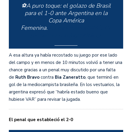
⚽️A puro toque: el golazo de Brasil
para el 1-0 ante Argentina en la
Copa América
Femenina.
#CopaAmericaDIRECTV
pic.twitter.com/ugtQ0nILqn
A esa altura ya había recostado su juego por ese lado
del campo y en menos de 10 minutos volvió a tener una
— DIRECTV Sports
chance gracias a un penal muy discutido por una falta
(@DIRECTVSports)
July 10, 2022
de
Ruth Bravo
contra
Bia Zaneratto
, que terminó en
gol de la mediocampista brasileña. En los vestuarios, la
argentina expresó que “habría estado bueno que
hubiese VAR” para revisar la jugada.
El penal que estableció el 2-0