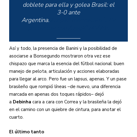
doblete para ella y golea Brasil: el
3-0 ante
Argentina.
#CopaAmericaDIRECTV
pic.twitter.com/UegKUAV29o
Así y todo, la presencia de Banini y la posibilidad de
asociarse a Bonsegundo mostraron otra vez ese
— DIRECTV Sports
chispazo que marca la esencia del fútbol nacional: buen
(@DIRECTVSports)
July 10, 2022
manejo de pelota, articulación y acciones elaboradas
para llegar al arco. Pero fue un lapsus, apenas. Y un pase
brasileño que rompió líneas –de nuevo, una diferencia
marcada en apenas dos toques rápidos– dejó
a
Debinha
cara a cara con Correa y la brasileña la dejó
en el camino con un quiebre de cintura, para anotar el
cuarto.
El último tanto