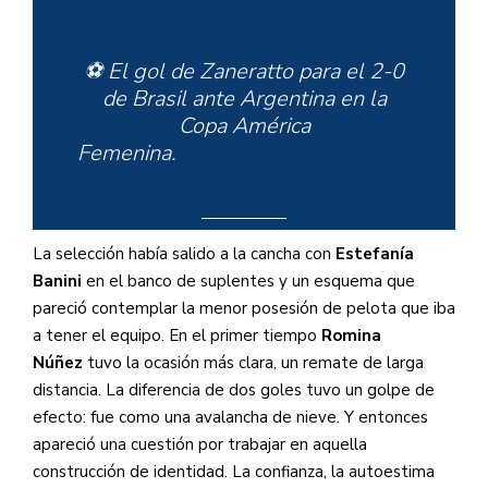
⚽️ El gol de Zaneratto para el 2-0
de Brasil ante Argentina en la
Copa América
Femenina.
#CopaAmericaDIRECTV
pic.twitter.com/IjAVcen0Ra
La selección había salido a la cancha con
Estefanía
Banini
en el banco de suplentes y un esquema que
— DIRECTV Sports
pareció contemplar la menor posesión de pelota que iba
(@DIRECTVSports)
July 10, 2022
a tener el equipo. En el primer tiempo
Romina
Núñez
tuvo la ocasión más clara, un remate de larga
distancia. La diferencia de dos goles tuvo un golpe de
efecto: fue como una avalancha de nieve. Y entonces
apareció una cuestión por trabajar en aquella
construcción de identidad. La confianza, la autoestima