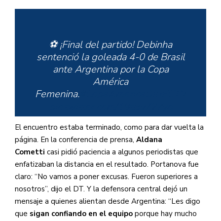
⚽️ ¡Final del partido! Debinha
sentenció la goleada 4-0 de Brasil
ante Argentina por la Copa
América
Femenina.
#CopaAmericaDIRECTV
pic.twitter.com/19tBv72Zyq
El encuentro estaba terminado, como para dar vuelta la
página. En la conferencia de prensa,
Aldana
Cometti
casi pidió paciencia a algunos periodistas que
— DIRECTV Sports
enfatizaban la distancia en el resultado. Portanova fue
(@DIRECTVSports)
July 10, 2022
claro: “No vamos a poner excusas. Fueron superiores a
nosotros”, dijo el DT. Y la defensora central dejó un
mensaje a quienes alientan desde Argentina: “Les digo
que
sigan confiando en el equipo
porque hay mucho