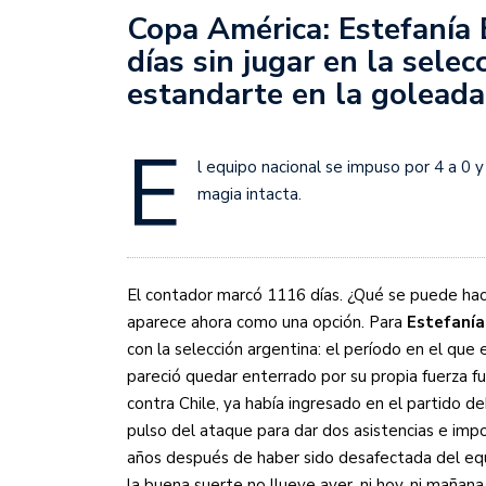
Juan Fernando Quintero 
Copa América: Estefanía 
en la historia grande del
días sin jugar en la selec
Nicolás Otamendi regres
estandarte en la goleada
de Vélez a la pasión por
E
Boca ganó con lo justo a
l equipo nacional se impuso por 4 a 0 y
diferencia y un juego q
magia intacta.
El Nacional de Clubes A
Simonet
El contador marcó 1116 días. ¿Qué se puede ha
Lista de la selección f
aparece ahora como una opción. Para
Estefanía
2026
con la selección argentina: el período en el que
pareció quedar enterrado por su propia fuerza fu
Lista de la selección m
contra Chile, ya había ingresado en el partido d
FIH 2026
pulso del ataque para dar dos asistencias e imp
años después de haber sido desafectada del equ
Las Panteras debutaron 
la buena suerte no llueve ayer, ni hoy, ni mañana,