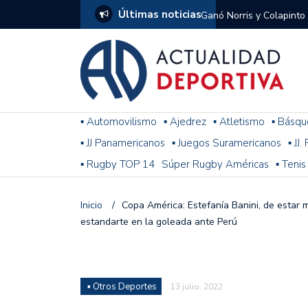
Últimas noticias
Ganó Norris y Colapinto
1
El penal de Barracas Cen
Monumental
Se jugó una nueva fecha
▪ Automovilismo
▪ Ajedrez
▪ Atletismo
▪ Básqu
▪ JJ Panamericanos
▪ Juegos Suramericanos
▪ JJ
Arrancó el Torneo Claus
▪ Rugby TOP 14
Súper Rugby Américas
▪ Tenis
Franco Colapinto giró si
Gran Premio de Hungría
Inicio
/
Copa América: Estefanía Banini, de estar m
estandarte en la goleada ante Perú
F1: tras las sanciones y
Racing le ganó a Gimnasi
omitió un penal de Sosa
▪ Otros Deportes
13 julio, 2022