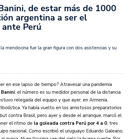
rescindió su contrato con River: “Quedará para siempre
Banini, de estar más de 1000
 club”
ción argentina a ser el
a al fútbol argentino después de 16 años: del orgullo
 ante Perú
 River
nte O’Higgins gracias a la jerarquía de Paredes: una
 la mendocina fue la gran figura con dos asistencias y su
ue no dan paz para ir a Rancagua
 llega a Córdoba con el histórico regreso de Diego
cer en ese lapso de tiempo? Atravesar una pandemia
emenina de Argentina para la Copa Mundial de Hockey FIH
 Banini
, el número es su medidor personal de la distancia
 estuvo relegada del equipo y que ayer, en Armenia,
tbolística. Ya había vuelto en los amistosos preparatorios
asculina de Argentina para la Copa Mundial de Hockey
ebut contra Brasil, pero ayer y desde el arranque, marcó el
oner el ritmo de
la goleada contra Perú por 4 a 0
, tres
ipo nacional. Como escribió el uruguayo Eduardo Galeano,
con una gran victoria ante Ecuador en la Copa
 ni nunca. Ni en llovizna cae del cielo la buena suerte. Por