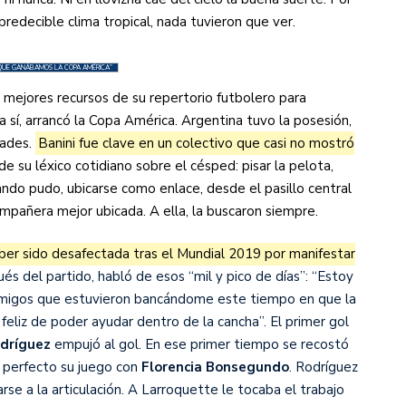
predecible clima tropical, nada tuvieron que ver.
s diez cosas que tenés que saber
É QUE GANÁBAMOS LA COPA AMÉRICA”
 mejores recursos de su repertorio futbolero para
sí, arrancó la Copa América. Argentina tuvo la posesión,
dades.
Banini fue clave en un colectivo que casi no mostró
e su léxico cotidiano sobre el césped: pisar la pelota,
ando pudo, ubicarse como enlace, desde el pasillo central
ompañera mejor ubicada. A ella, la buscaron siempre.
er sido desafectada tras el Mundial 2019 por manifestar
és del partido, habló de esos “mil y pico de días”: “Estoy
s amigos que estuvieron bancándome este tiempo en que la
eliz de poder ayudar dentro de la cancha”. El primer gol
dríguez
empujó al gol. En ese primer tiempo se recostó
ó perfecto su juego con
Florencia Bonsegundo
. Rodríguez
rse a la articulación. A Larroquette le tocaba el trabajo