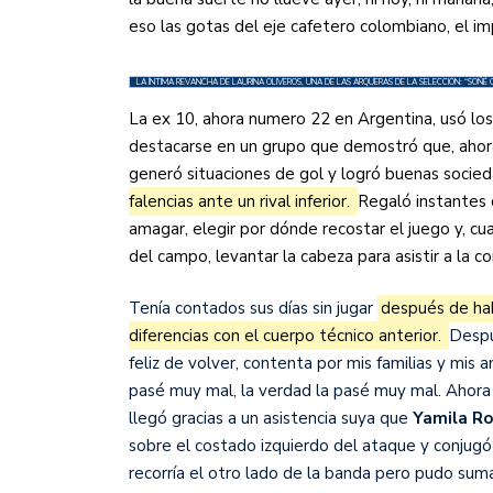
Sudamericana
eso las gotas del eje cafetero colombiano, el im
Empieza el Clausura: la
LA ÍNTIMA REVANCHA DE LAURINA OLIVEROS, UNA DE LAS ARQUERAS DE LA SELECCIÓN: “SOÑ
La ex 10, ahora numero 22 en Argentina, usó los
destacarse en un grupo que demostró que, ahora 
generó situaciones de gol y logró buenas socie
falencias ante un rival inferior.
Regaló instantes d
amagar, elegir por dónde recostar el juego y, cu
del campo, levantar la cabeza para asistir a la c
Tenía contados sus días sin jugar
después de hab
diferencias con el cuerpo técnico anterior.
Despu
feliz de volver, contenta por mis familias y mi
pasé muy mal, la verdad la pasé muy mal. Ahora f
llegó gracias a un asistencia suya que
Yamila Ro
sobre el costado izquierdo del ataque y conjug
recorría el otro lado de la banda pero pudo suma