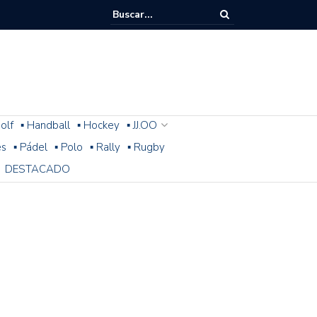
olf
▪ Handball
▪ Hockey
▪ JJ.OO
es
▪ Pádel
▪ Polo
▪ Rally
▪ Rugby
DESTACADO