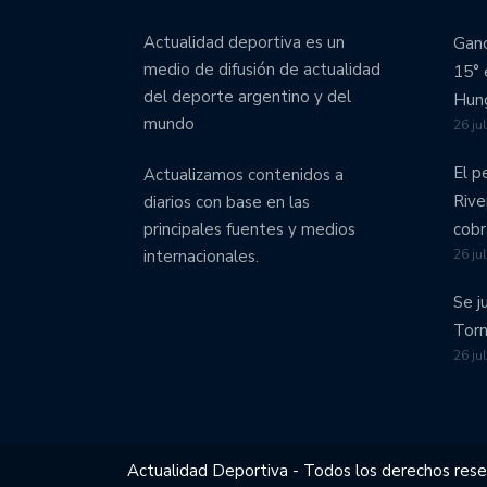
Actualidad deportiva es un
Ganó
medio de difusión de actualidad
15° 
del deporte argentino y del
Hung
mundo
26 ju
El p
Actualizamos contenidos a
Rive
diarios con base en las
cobr
principales fuentes y medios
26 ju
internacionales.
Se j
Torn
26 ju
Actualidad Deportiva - Todos los derechos res