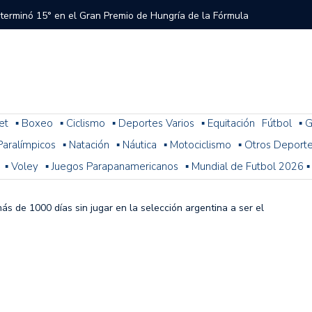
 terminó 15° en el Gran Premio de Hungría de la Fórmula
tral a River que el árbitro y el VAR no cobraron en el
 del Torneo del Interior Copa Zurich
et
▪ Boxeo
▪ Ciclismo
▪ Deportes Varios
▪ Equitación
Fútbol
▪ G
. Paralímpicos
▪ Natación
▪ Náutica
▪ Motociclismo
▪ Otros Deport
ura: resultados, posiciones y cómo sigue la fecha 1
▪ Voley
▪ Juegos Parapanamericanos
▪ Mundial de Futbol 2026 ▪
n problemas y terminó 14° la última práctica para el
 de Fórmula 1
ás de 1000 días sin jugar en la selección argentina a ser el
 con Colapinto en el P13, así se largará el GP de Hungría
a 2-1 con Miljevic como figura, pero el árbitro Ramírez