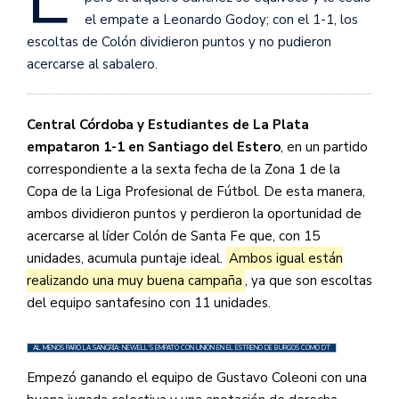
el empate a Leonardo Godoy; con el 1-1, los
escoltas de Colón dividieron puntos y no pudieron
acercarse al sabalero.
Central Córdoba y Estudiantes de La Plata
empataron 1-1 en Santiago del Estero
, en un partido
correspondiente a la sexta fecha de la Zona 1 de la
Copa de la Liga Profesional de Fútbol. De esta manera,
ambos dividieron puntos y perdieron la oportunidad de
acercarse al líder Colón de Santa Fe que, con 15
unidades, acumula puntaje ideal.
Ambos igual están
realizando una muy buena campaña
, ya que son escoltas
del equipo santafesino con 11 unidades.
AL MENOS PARÓ LA SANGRÍA: NEWELL’S EMPATÓ CON UNIÓN EN EL ESTRENO DE BURGOS COMO DT
Empezó ganando el equipo de Gustavo Coleoni con una