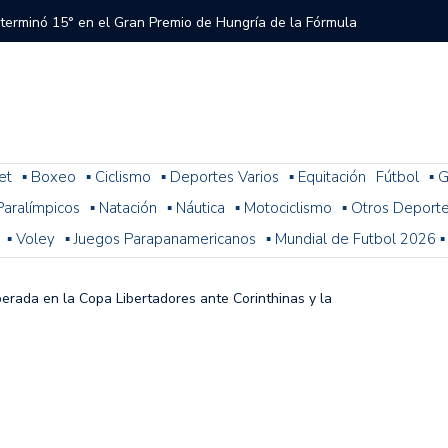
 terminó 15° en el Gran Premio de Hungría de la Fórmula
tral a River que el árbitro y el VAR no cobraron en el
 del Torneo del Interior Copa Zurich
et
▪ Boxeo
▪ Ciclismo
▪ Deportes Varios
▪ Equitación
Fútbol
▪ G
. Paralímpicos
▪ Natación
▪ Náutica
▪ Motociclismo
▪ Otros Deport
ura: resultados, posiciones y cómo sigue la fecha 1
▪ Voley
▪ Juegos Parapanamericanos
▪ Mundial de Futbol 2026 ▪
n problemas y terminó 14° la última práctica para el
 de Fórmula 1
perada en la Copa Libertadores ante Corinthinas y la
 con Colapinto en el P13, así se largará el GP de Hungría
a 2-1 con Miljevic como figura, pero el árbitro Ramírez