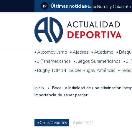
Últimas noticias
Ganó Norris y Colapinto
1
El penal de Barracas Cen
Monumental
Se jugó una nueva fecha
▪ Automovilismo
▪ Ajedrez
▪ Atletismo
▪ Básqu
▪ JJ Panamericanos
▪ Juegos Suramericanos
▪ JJ
Arrancó el Torneo Claus
▪ Rugby TOP 14
Súper Rugby Américas
▪ Tenis
Franco Colapinto giró si
Gran Premio de Hungría
Inicio
/
Boca: la intimidad de una eliminación ines
importancia de saber perder
F1: tras las sanciones y
Racing le ganó a Gimnasi
omitió un penal de Sosa
▪ Otros Deportes
6 julio, 2022