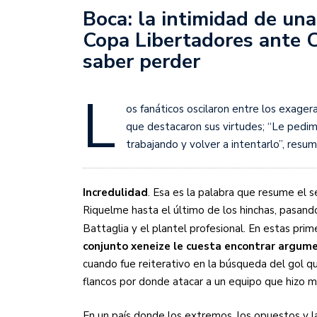
Juan Fernando Quintero 
Boca: la intimidad de una
en la historia grande del
Copa Libertadores ante C
Nicolás Otamendi regres
saber perder
de Vélez a la pasión por
L
Boca ganó con lo justo a
os fanáticos oscilaron entre los exage
diferencia y un juego q
que destacaron sus virtudes; “Le pedimo
trabajando y volver a intentarlo”, resum
El Nacional de Clubes A
Simonet
Incredulidad
. Esa es la palabra que resume e
Lista de la selección f
Riquelme hasta el último de los hinchas, pasan
2026
Battaglia y el plantel profesional. En estas prim
conjunto xeneize le cuesta encontrar argume
Lista de la selección m
cuando fue reiterativo en la búsqueda del gol que
FIH 2026
flancos por donde atacar a un equipo que hizo mé
Las Panteras debutaron 
En un país donde los extremos, los opuestos y l