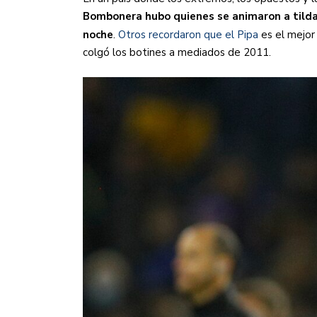
Sudamericana
Bombonera hubo quienes se animaron a tilda
noche
.
Otros recordaron que el Pipa
es el mejor
Empieza el Clausura: la
colgó los botines a mediados de 2011.