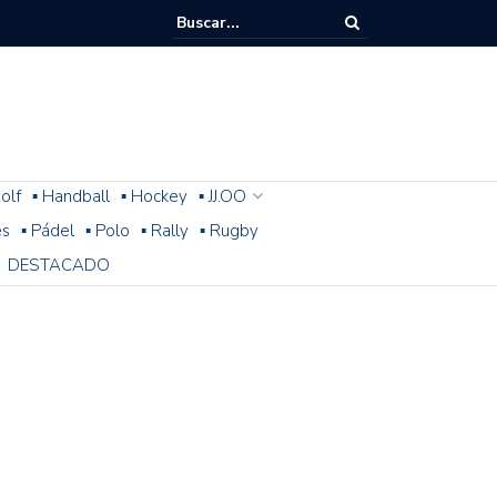
olf
▪ Handball
▪ Hockey
▪ JJ.OO
es
▪ Pádel
▪ Polo
▪ Rally
▪ Rugby
DESTACADO