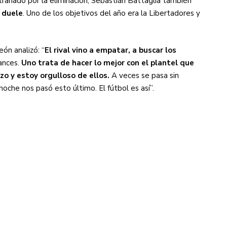
ariado por la eliminación, Sebastián Battaglia también
 duele
. Uno de los objetivos del año era la Libertadores y
eón analizó: “
El rival vino a empatar, a buscar los
hances.
Uno trata de hacer lo mejor con el plantel que
zo y estoy orgulloso de ellos.
A veces se pasa sin
oche nos pasó esto último. El fútbol es así”.