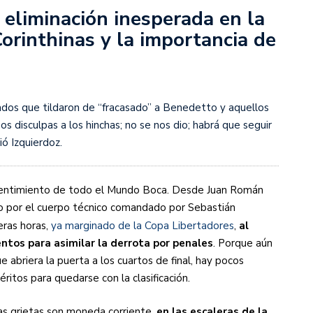
rescindió su contrato con River: “Quedará para siempre
 eliminación inesperada en la
 club”
orinthinas y la importancia de
a al fútbol argentino después de 16 años: del orgullo
 River
nte O’Higgins gracias a la jerarquía de Paredes: una
rados que tildaron de “fracasado” a Benedetto y aquellos
ue no dan paz para ir a Rancagua
s disculpas a los hinchas; no se nos dio; habrá que seguir
ió Izquierdoz.
 llega a Córdoba con el histórico regreso de Diego
l sentimiento de todo el Mundo Boca. Desde Juan Román
emenina de Argentina para la Copa Mundial de Hockey FIH
do por el cuerpo técnico comandado por Sebastián
eras horas,
ya marginado de la Copa Libertadores
,
al
ntos para asimilar la derrota por penales
. Porque aún
asculina de Argentina para la Copa Mundial de Hockey
 abriera la puerta a los cuartos de final, hay pocos
ritos para quedarse con la clasificación.
con una gran victoria ante Ecuador en la Copa
as grietas son moneda corriente,
en las escaleras de la