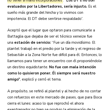
no tener a mano incorporaciones
:
“Los DT’s no son
evaluados por la Libertadores, sería injusto.
Es el
sueño más grande del hincha y lo vivimos con
impotencia. El DT debe sentirse respaldado”.
Aceptó que el lugar que optaron para comunicarle a
Battaglia que dejaba de ser el técnico xeneize fue
una
estación de servicio:
“Fue un día movidísimo. El
plantel trabajó en el predio por la tarde y el regreso de
Sebastián a la Zona Norte fue difícil para él. Entonces, lo
llamamos para tener un encuentro con él proponiéndole
un destino equidistante.
No fue con mala intención
como lo quisieron poner. Él siempre será nuestro
amigo”
, explicó y cerró el tema.
A propósito, se refirió al plantel y al hecho de no contar
con refuerzos en este mercado de pases, que para Boca
cierra el lunes: acaso lo que reprochó el ahora
exentrenador no bien se produjo la eliminación de la