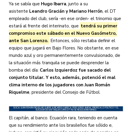
Ya se sabía que
Hugo Ibarra
, junto a su
asistente
Leandro Gracián y Mariano Herrón
, el DT
empleado del club, sería -en ese orden- el trinomio que
estará al frente del interinato, que
tendrá su primer
compromiso este sábado en el Nuevo Gasómetro,
ante San Lorenzo.
Entonces, sólo restaba definir el
equipo que jugará en Bajo Flores. No obstante, en ese
mundo azul y oro permanentemente convulsionado, de
la situación más tranquila se puede desprender la
bomba del día:
Carlos Izquierdoz fue sacado del
conjunto titular. Y esto, además, potenció el mal
clima interno de los jugadores con Juan Román
Riquelme
, presidente del Consejo de Fútbol.
BOCA: JUAN ROMÁN RIQUELME QUIERE A RICARDO GARECA, PERO JORGE AMEAL PRIORIZA LO POLÍTICO Y EL
SUCESOR DE BATTAGLIA COMO DT NO SE RESOLVERÍA RÁPIDO
El capitán, al banco. Ecuación rara, teniendo en cuenta
que su rendimiento ante los brasileños fue sólido e,