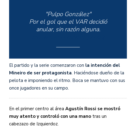
"Pulpo González"
Por el gol que el VAR decidió
anular, sin razón alguna.
pic.twitter.com/vHdQ2zxzIj
El partido y la serie comenzaron con
la intención del
— Boca Tendencia
Mineiro de ser protagonista
. Haciéndose dueño de la
(@BocaTendencia)
July 13, 2021
pelota e imponiendo el ritmo. Boca se mantuvo con sus
once jugadores en su campo.
En el primer centro al área
Agustín Rossi se mostró
muy atento y controló con una mano
tras un
cabezazo de Izquierdoz.