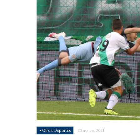
Juan Fernando Quintero 
en la historia grande del
Nicolás Otamendi regres
de Vélez a la pasión por
Boca ganó con lo justo a
diferencia y un juego q
El Nacional de Clubes A
Simonet
Lista de la selección f
2026
Lista de la selección m
FIH 2026
▪ Otros Deportes
20 marzo, 2021
Las Panteras debutaron 