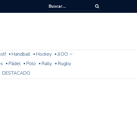
olf
▪ Handball
▪ Hockey
▪ JJ.OO
es
▪ Pádel
▪ Polo
▪ Rally
▪ Rugby
DESTACADO