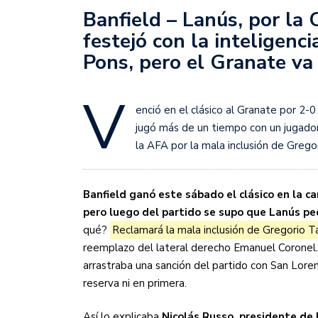
Sudamericana
Banfield – Lanús, por la 
festejó con la inteligenc
Empieza el Clausura: la
Pons, pero el Granate va
V
enció en el clásico al Granate por 2-
jugó más de un tiempo con un jugador
la AFA por la mala inclusión de Grego
Banfield ganó este sábado el clásico en la c
pero luego del partido se supo que Lanús ped
qué?
Reclamará la mala inclusión de Gregorio T
reemplazo del lateral derecho Emanuel Coronel
arrastraba una sanción del partido con San Lorenz
reserva ni en primera.
Así lo explicaba
Nicolás Russo, presidente de 