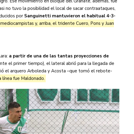
ligro. Ese movimiento en bloque del Granate, además, fue
asi no tuvo la posibilidad el local de sacar contraataques,
nducidos por
Sanguinetti mantuvieron el habitual 4-3-
mediocampistas y, arriba, el tridente Cuero, Pons y Juan
lara:
a partir de una de las tantas proyecciones de
te el primer tiempo), el lateral abrió para la llegada de
svió el arquero Arboleda y Acosta –que tomó el rebote-
la línea fue Maldonado.