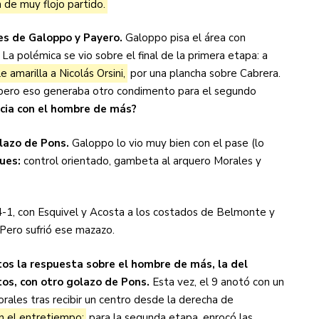
 de muy flojo partido.
nes de Galoppo y Payero.
Galoppo pisa el área con
 La polémica se vio sobre el final de la primera etapa: a
 amarilla a Nicolás Orsini,
por una plancha sobre Cabrera.
n, pero eso generaba otro condimento para el segundo
ncia con el hombre de más?
lazo de Pons.
Galoppo lo vio muy bien con el pase (lo
ques:
control orientado, gambeta al arquero Morales y
-4-1, con Esquivel y Acosta a los costados de Belmonte y
Pero sufrió ese mazazo.
tos la respuesta sobre el hombre de más, la del
utos, con otro golazo de Pons.
Esta vez, el 9 anotó con un
rales tras recibir un centro desde la derecha de
n el entretiempo:
para la segunda etapa, enrocó las