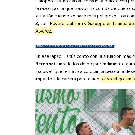
Galoppo casi no habían tocado la pelota con pe
la razón por la que, salvo una corrida de Cuero, c
situación cuando se hace más peligroso. Los co
3,
con
Payero, Cabrera y Galoppo en la línea de 
Alvarez.
DAMONTE SE DESPIDIÓ DE HURACÁN CON EL TRIUNFO QUE TANTO QUERÍA
En ese lapso, Lanús contó con la situación más c
Bernabei
(uno de los de mejor rendimiento duran
Esquivel, que remató a colocar, la pelota la de
impactó a la carrera pero quien
salvó el gol en 