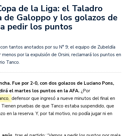
Copa de la Liga: el Taladro
ia de Galoppo y los golazos de
s diez cosas que tenés que saber
 a pedir los puntos
0 con tantos anotados por su N° 9; el equipo de Zubeldía
 menos por la expulsión de Orsini, reclamará los puntos en
rio Tanco.
ancha. Fue por 2-0, con dos golazos de Luciano Pons,
irá el martes los puntos en la AFA.
¿Por
anco,
defensor que ingresó a nueve minutos del final en
. Tienen pruebas de que Tanco estaba suspendido, que
o en la reserva. Y, por tal motivo, no podía jugar ni en
Lanús,
tras el partido: “Vamos a pedir los puntos por mala