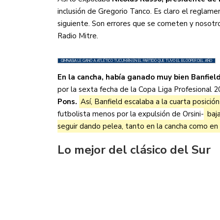
inclusión de Gregorio Tanco. Es claro el reglamen
siguiente. Son errores que se cometen y nosotro
Radio Mitre.
GIMNASIA LE GANÓ A ATLÉTICO TUCUMÁN EN EL PARTIDO QUE TUVO EL BLOOPER DEL AÑO
En la cancha, había ganado muy bien Banfield
por la sexta fecha de la Copa Liga Profesional 
Pons.
Así, Banfield escalaba a la cuarta posició
futbolista menos por la expulsión de Orsini-
baja
seguir dando pelea, tanto en la cancha como en l
Lo mejor del clásico del Sur