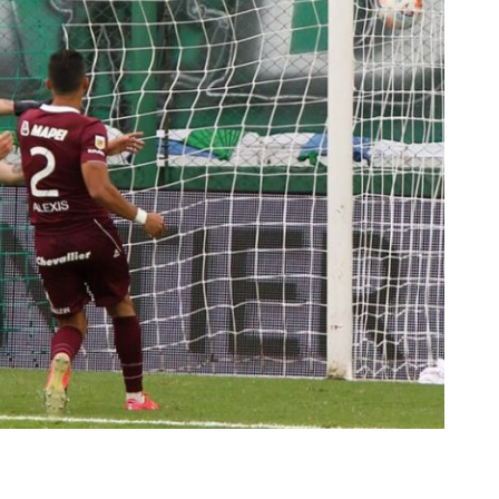
rescindió su contrato con River: “Quedará para siempre
 club”
a al fútbol argentino después de 16 años: del orgullo
 River
nte O’Higgins gracias a la jerarquía de Paredes: una
ue no dan paz para ir a Rancagua
 llega a Córdoba con el histórico regreso de Diego
emenina de Argentina para la Copa Mundial de Hockey FIH
asculina de Argentina para la Copa Mundial de Hockey
con una gran victoria ante Ecuador en la Copa