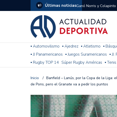
Últimas noticias
Ganó Norris y Colapinto
1
El penal de Barracas Cen
Monumental
Se jugó una nueva fecha
▪ Automovilismo
▪ Ajedrez
▪ Atletismo
▪ Básqu
▪ JJ Panamericanos
▪ Juegos Suramericanos
▪ JJ
Arrancó el Torneo Claus
▪ Rugby TOP 14
Súper Rugby Américas
▪ Tenis
Franco Colapinto giró si
Gran Premio de Hungría
Inicio
/
Banfield – Lanús, por la Copa de la Liga: e
de Pons, pero el Granate va a pedir los puntos
F1: tras las sanciones y
Racing le ganó a Gimnasi
omitió un penal de Sosa