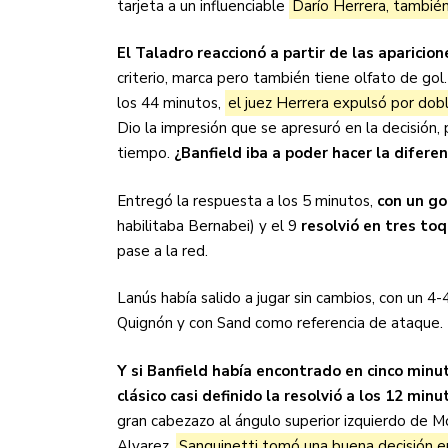
tarjeta a un influenciable
Darío Herrera, también
El Taladro reaccionó a partir de las aparicio
criterio, marca pero también tiene olfato de gol.
los 44 minutos,
el juez Herrera expulsó por doble
Dio la impresión que se apresuró en la decisió
tiempo.
¿Banfield iba a poder hacer la difere
Entregó la respuesta a los 5 minutos,
con un go
habilitaba Bernabei) y el 9
resolvió en tres to
pase a la red.
Lanús había salido a jugar sin cambios, con un 4
Quignón y con Sand como referencia de ataque. 
Y si Banfield había encontrado en cinco minu
clásico casi definido la resolvió a los 12 min
gran cabezazo al ángulo superior izquierdo de Mo
Alvarez.
Sanguinetti tomó una buena decisión e