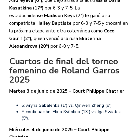
Andréyeva (6
ª
),
que dejó atrás a la australiana
Daria
Kasatkina
(17
ª
)
por 6-3 y 7-5. La
estadounidense
Madison Keys (7
ª
)
le ganó a su
compatriota
Hailey Baptiste
por 6-3 y 7-5 y chocará en
la próxima etapa ante otra coterránea como
Coco
Gauff (2
ª
),
quien venció a la rusa
Ekaterina
Alexandrova (20ª)
por 6-0 y 7-5.
Cuartos de final del torneo
femenino de Roland Garros
2025
Martes 3 de junio de 2025 – Court
Philippe Chatrier
6: Aryna Sabalenka (1ª) vs. Qinwen Zheng (8ª).
A continuación: Elina Svitolina (13ª) vs. Iga Swiatek
(5ª).
Miércoles 4 de junio de 2025 – Court
Philippe