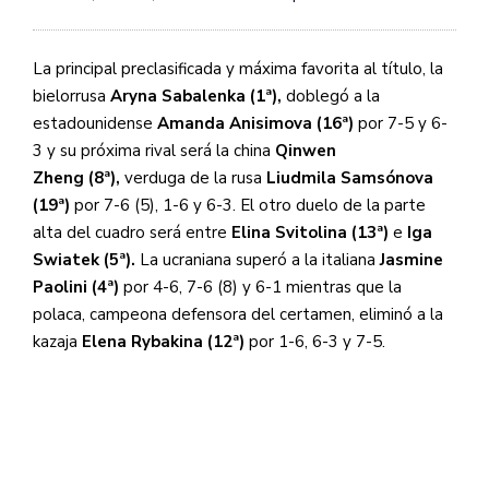
La principal preclasificada y máxima favorita al título, la
bielorrusa
Aryna Sabalenka (1
ª
),
doblegó a la
estadounidense
Amanda Anisimova (16
ª
)
por 7-5 y 6-
3 y su próxima rival será la china
Qinwen
Zheng
(8
ª
),
verduga de la rusa
Liudmila Samsónova
(19
ª
)
por 7-6 (5), 1-6 y 6-3. El otro duelo de la parte
alta del cuadro será entre
Elina Svitolina (13
ª
)
e
Iga
Swiatek (5
ª
).
La ucraniana superó a la italiana
Jasmine
Paolini (4
ª
)
por 4-6, 7-6 (8) y 6-1 mientras que la
polaca, campeona defensora del certamen, eliminó a la
kazaja
Elena Rybakina (12
ª
)
por 1-6, 6-3 y 7-5.