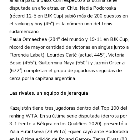
afianza paso a paso. Con respecto a la última serie
disputada un año atrás, en Chile, Nadia Podoroska
(récord 12-5 en BJK Cup) subió más de 200 puestos en
el ranking y hoy (45°) es la número uno del tenis
sudamericano.
Paula Ormaechea (284° del mundo y 19-11 en BJK Cup,
récord de mayor cantidad de victorias en singles junto a
Florencia Labat), Lourdes Carlé (actual 445°), Victoria
Bosio (455°), Guillermina Naya (550°) y Jazmín Ortenzi
(672°) completan el grupo de jugadoras seguidas de
cerca por la capitana argentina.
Las rivales, un equipo de jerarquía
Kazajistán tiene tres jugadoras dentro del Top 100 del
ranking WTA. En su última serie disputada (derrota por
3-1 frente a Bélgica en los Qualifiers 2020), presentó a
Yulia Putintseva (28 WTA) -quien cayó ante Podoroska
en la última edición de Roland Garros-, Zarina Diyas (83