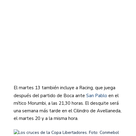
mis
mes
en
el
Mine
tam
a
las
19:1
El martes 13 también incluye a Racing, que juega
después del partido de Boca ante
San Pablo
en el
mítico Morumbi, a las 21,30 horas. El desquite será
una semana más tarde en el Cilindro de Avellaneda,
el martes 20 y a la misma hora.