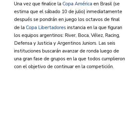
Una vez que finalice la
Copa América
en Brasil (se
Atlé
estima que el sábado 10 de julio) inmediatamente
Mine
después se pondrán en juego los octavos de final
(el
mej
de la
Copa Libertadores
instancia en la que figuran
de
los equipos argentinos: River, Boca, Vélez, Racing,
la
Defensa y Justicia y Argentinos Juniors. Las seis
fase
instituciones buscarán avanzar de ronda luego de
de
una gran fase de grupos en la que todos cumplieron
grup
con el objetivo de continuar en la competición.
en
un
día
que
a
los
supe
no
les