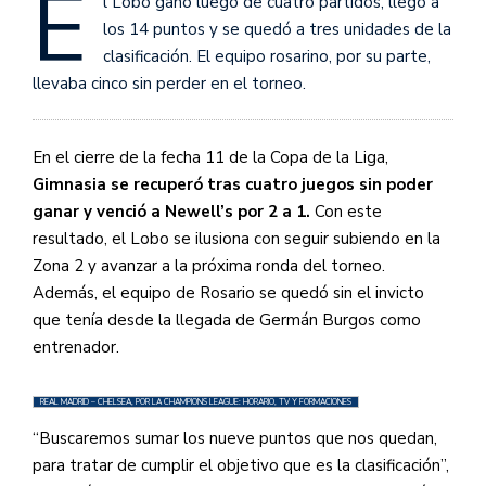
E
l Lobo ganó luego de cuatro partidos, llegó a
los 14 puntos y se quedó a tres unidades de la
clasificación. El equipo rosarino, por su parte,
llevaba cinco sin perder en el torneo.
En el cierre de la fecha 11 de la Copa de la Liga,
Gimnasia se recuperó tras cuatro juegos sin poder
ganar y venció a Newell’s por 2 a 1.
Con este
resultado, el Lobo se ilusiona con seguir subiendo en la
Zona 2 y avanzar a la próxima ronda del torneo.
Además, el equipo de Rosario se quedó sin el invicto
que tenía desde la llegada de Germán Burgos como
entrenador.
REAL MADRID – CHELSEA, POR LA CHAMPIONS LEAGUE: HORARIO, TV Y FORMACIONES
“Buscaremos sumar los nueve puntos que nos quedan,
para tratar de cumplir el objetivo que es la clasificación”,