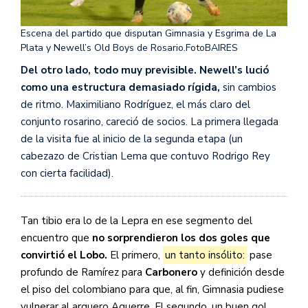
Escena del partido que disputan Gimnasia y Esgrima de La
Plata y Newell’s Old Boys de Rosario.
FotoBAIRES
Del otro lado, todo muy previsible. Newell’s lució
como una estructura demasiado rígida,
sin cambios
de ritmo. Maximiliano Rodríguez, el más claro del
conjunto rosarino, careció de socios. La primera llegada
de la visita fue al inicio de la segunda etapa (un
cabezazo de Cristian Lema que contuvo Rodrigo Rey
con cierta facilidad).
Tan tibio era lo de la Lepra en ese segmento del
encuentro que
no sorprendieron los dos goles que
convirtió el Lobo.
El primero,
un tanto insólito:
pase
profundo de Ramírez para
Carbonero
y definición desde
el piso del colombiano para que, al fin, Gimnasia pudiese
vulnerar al arquero Aguerre. El segundo, un buen gol