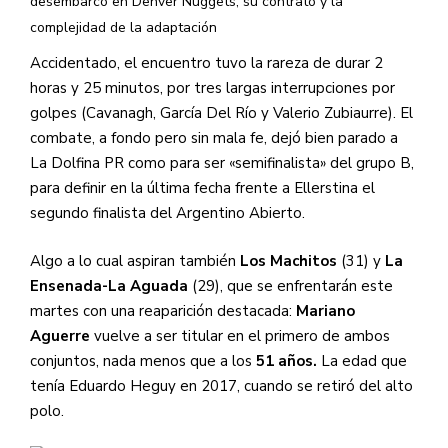
desembarco en Denver Nuggets, su contrato y la
complejidad de la adaptación
Accidentado, el encuentro tuvo la rareza de durar 2
horas y 25 minutos, por tres largas interrupciones por
golpes (Cavanagh, García Del Río y Valerio Zubiaurre). El
combate, a fondo pero sin mala fe, dejó bien parado a
La Dolfina PR como para ser «semifinalista» del grupo B,
para definir en la última fecha frente a Ellerstina el
segundo finalista del Argentino Abierto.
Algo a lo cual aspiran también
Los Machitos
(31) y
La
Ensenada-La Aguada
(29), que se enfrentarán este
martes con una reaparición destacada:
Mariano
Aguerre
vuelve a ser titular en el primero de ambos
conjuntos, nada menos que a los
51 años.
La edad que
tenía Eduardo Heguy en 2017, cuando se retiró del alto
polo.