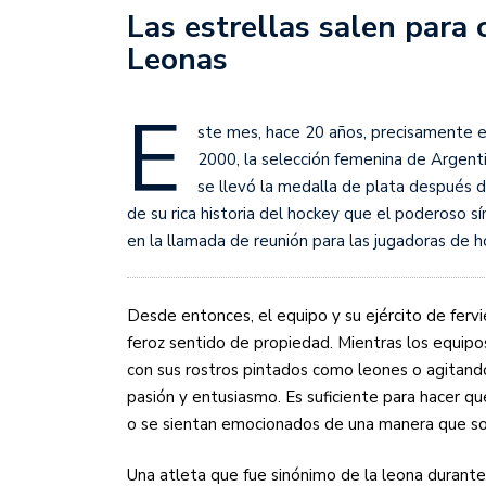
Sudamericana
Las estrellas salen para 
Leonas
Empieza el Clausura: la
E
ste mes, hace 20 años, precisamente e
2000, la selección femenina de Argent
se llevó la medalla de plata después d
de su rica historia del hockey que el poderoso s
en la llamada de reunión para las jugadoras de h
Desde entonces, el equipo y su ejército de fervi
feroz sentido de propiedad. Mientras los equipos
con sus rostros pintados como leones o agitand
pasión y entusiasmo. Es suficiente para hacer q
o se sientan emocionados de una manera que sol
Una atleta que fue sinónimo de la leona durante