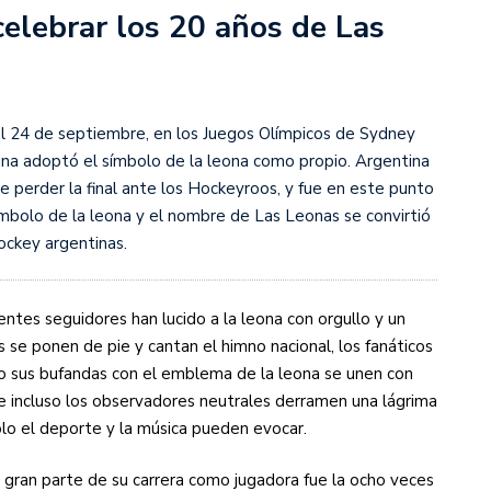
celebrar los 20 años de Las
s diez cosas que tenés que saber
l 24 de septiembre, en los Juegos Olímpicos de Sydney
ina adoptó el símbolo de la leona como propio. Argentina
e perder la final ante los Hockeyroos, y fue en este punto
ímbolo de la leona y el nombre de Las Leonas se convirtió
ockey argentinas.
entes seguidores han lucido a la leona con orgullo y un
 se ponen de pie y cantan el himno nacional, los fanáticos
o sus bufandas con el emblema de la leona se unen con
ue incluso los observadores neutrales derramen una lágrima
o el deporte y la música pueden evocar.
 gran parte de su carrera como jugadora fue la ocho veces