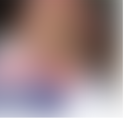
rescindió su contrato con River: “Quedará para siempre
 club”
a al fútbol argentino después de 16 años: del orgullo
 River
nte O’Higgins gracias a la jerarquía de Paredes: una
ue no dan paz para ir a Rancagua
 llega a Córdoba con el histórico regreso de Diego
emenina de Argentina para la Copa Mundial de Hockey FIH
asculina de Argentina para la Copa Mundial de Hockey
con una gran victoria ante Ecuador en la Copa