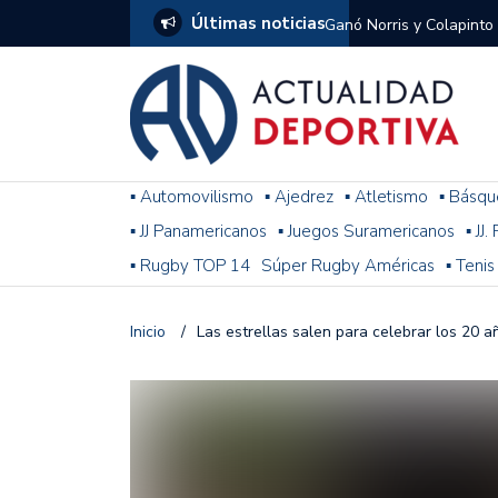
Últimas noticias
Ganó Norris y Colapinto
1
El penal de Barracas Cen
Monumental
Se jugó una nueva fecha
▪ Automovilismo
▪ Ajedrez
▪ Atletismo
▪ Básqu
▪ JJ Panamericanos
▪ Juegos Suramericanos
▪ JJ
Arrancó el Torneo Claus
▪ Rugby TOP 14
Súper Rugby Américas
▪ Tenis
Franco Colapinto giró si
Gran Premio de Hungría
Inicio
/
Las estrellas salen para celebrar los 20 
F1: tras las sanciones y
Racing le ganó a Gimnasi
omitió un penal de Sosa