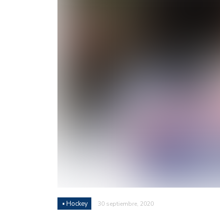
Juan Fernando Quintero 
en la historia grande del
Nicolás Otamendi regres
de Vélez a la pasión por
Boca ganó con lo justo a
diferencia y un juego q
El Nacional de Clubes A
Simonet
Lista de la selección f
2026
Lista de la selección m
FIH 2026
▪ Hockey
30 septiembre, 2020
Las Panteras debutaron 