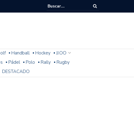
olf
▪ Handball
▪ Hockey
▪ JJ.OO
es
▪ Pádel
▪ Polo
▪ Rally
▪ Rugby
DESTACADO