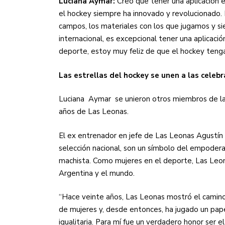
Luciana Aymar:
Creo que tener una aplicación 
el hockey siempre ha innovado y revolucionado. 
campos, los materiales con los que jugamos y s
internacional, es excepcional tener una aplicació
deporte, estoy muy feliz de que el hockey tenga
Las estrellas del hockey se unen a las celeb
Luciana
Aymar
se unieron otros miembros de l
años de Las Leonas.
El ex entrenador en jefe de Las Leonas Agustín
selección nacional, son un símbolo del empode
machista. Como mujeres en el deporte, Las Leona
Argentina y el mundo.
“Hace veinte años, Las Leonas mostró el camin
de mujeres y, desde entonces, ha jugado un pap
igualitaria. Para mí fue un verdadero honor ser