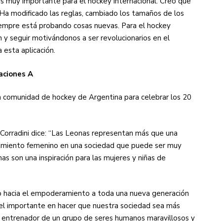
es muy importante para el hockey internacional. Creo que
Ha modificado las reglas, cambiado los tamaños de los
iempre está probando cosas nuevas. Para el hockey
n y seguir motivándonos a ser revolucionarios en el
 esta aplicación.
raciones A
a comunidad de hockey de Argentina para celebrar los 20
 Corradini dice: “Las Leonas representan más que una
ramiento femenino en una sociedad que puede ser muy
s son una inspiración para las mujeres y niñas de
o hacia el empoderamiento a toda una nueva generación
el importante en hacer que nuestra sociedad sea más
 el entrenador de un grupo de seres humanos maravillosos y