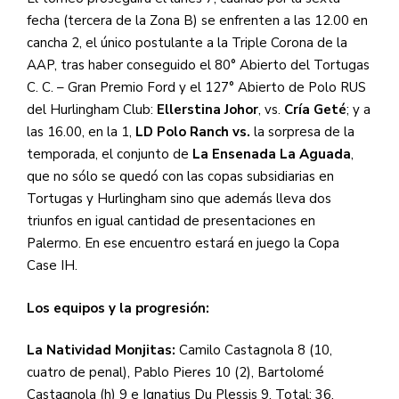
fecha (tercera de la Zona B) se enfrenten a las 12.00 en
cancha 2, el único postulante a la Triple Corona de la
AAP, tras haber conseguido el 80° Abierto del Tortugas
C. C. – Gran Premio Ford y el 127° Abierto de Polo RUS
del Hurlingham Club:
Ellerstina Johor
, vs.
Cría Geté
; y a
las 16.00, en la 1,
LD Polo Ranch vs.
la sorpresa de la
temporada, el conjunto de
La Ensenada La Aguada
,
que no sólo se quedó con las copas subsidiarias en
Tortugas y Hurlingham sino que además lleva dos
triunfos en igual cantidad de presentaciones en
Palermo. En ese encuentro estará en juego la Copa
Case IH.
Los equipos y la progresión:
La Natividad Monjitas:
Camilo Castagnola 8 (10,
cuatro de penal), Pablo Pieres 10 (2), Bartolomé
Castagnola (h) 9 e Ignatius Du Plessis 9. Total: 36.