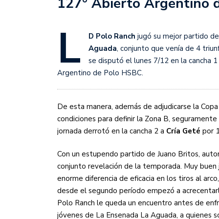
127° Abierto Argentino 
Sudamericana
L
Empieza el Clausura: la
D Polo Ranch
jugó su mejor partido d
Aguada
, conjunto que venía de 4 triu
se disputó el lunes 7/12 en la cancha 
Argentino de Polo HSBC.
De esta manera, además de adjudicarse la Copa
condiciones para definir la Zona B, seguramente
jornada derrotó en la cancha 2 a
Cría Geté
por 1
Con un estupendo partido de Juano Britos, autor
conjunto revelación de la temporada. Muy buen 
enorme diferencia de eficacia en los tiros al arc
desde el segundo período empezó a acrecentarla 
Polo Ranch le queda un encuentro antes de enfre
jóvenes de La Ensenada La Aguada, a quienes sól