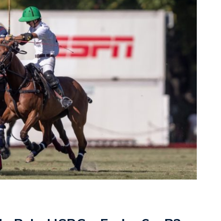
rescindió su contrato con River: “Quedará para siempre
 club”
a al fútbol argentino después de 16 años: del orgullo
 River
nte O’Higgins gracias a la jerarquía de Paredes: una
ue no dan paz para ir a Rancagua
 llega a Córdoba con el histórico regreso de Diego
emenina de Argentina para la Copa Mundial de Hockey FIH
asculina de Argentina para la Copa Mundial de Hockey
con una gran victoria ante Ecuador en la Copa