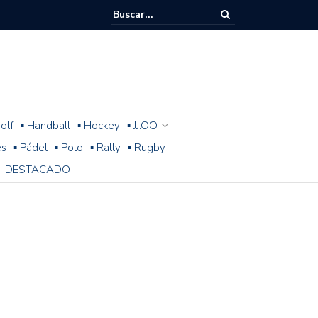
olf
▪ Handball
▪ Hockey
▪ JJ.OO
es
▪ Pádel
▪ Polo
▪ Rally
▪ Rugby
DESTACADO