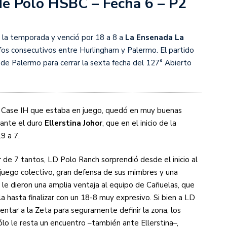
de Polo HSBC – Fecha 6 – P2
s diez cosas que tenés que saber
e la temporada y venció por 18 a 8 a
La Ensenada La
nfos consecutivos entre Hurlingham y Palermo. El partido
1 de Palermo para cerrar la sexta fecha del 127° Abierto
 Case IH que estaba en juego, quedó en muy buenas
 ante el duro
Ellerstina Johor
, que en el inicio de la
9 a 7.
 de 7 tantos, LD Polo Ranch sorprendió desde el inicio al
juego colectivo, gran defensa de sus mimbres y una
o, le dieron una amplia ventaja al equipo de Cañuelas, que
hasta finalizar con un 18-8 muy expresivo. Si bien a LD
ntar a la Zeta para seguramente definir la zona, los
o le resta un encuentro –también ante Ellerstina–,