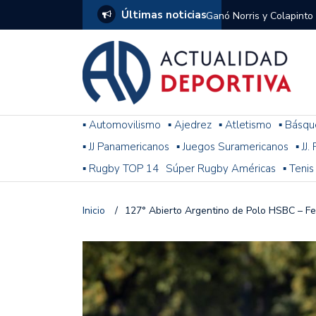
Últimas noticias
Ganó Norris y Colapinto
1
El penal de Barracas Cen
Monumental
Se jugó una nueva fecha
▪ Automovilismo
▪ Ajedrez
▪ Atletismo
▪ Básqu
▪ JJ Panamericanos
▪ Juegos Suramericanos
▪ JJ
Arrancó el Torneo Claus
▪ Rugby TOP 14
Súper Rugby Américas
▪ Tenis
Franco Colapinto giró si
Gran Premio de Hungría
Inicio
/
127° Abierto Argentino de Polo HSBC – Fe
F1: tras las sanciones y
Racing le ganó a Gimnasi
omitió un penal de Sosa