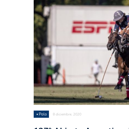
Juan Fernando Quintero 
en la historia grande del
Nicolás Otamendi regres
de Vélez a la pasión por
Boca ganó con lo justo a
diferencia y un juego q
El Nacional de Clubes A
Simonet
Lista de la selección f
2026
Lista de la selección m
FIH 2026
▪ Polo
8 diciembre, 2020
Las Panteras debutaron 