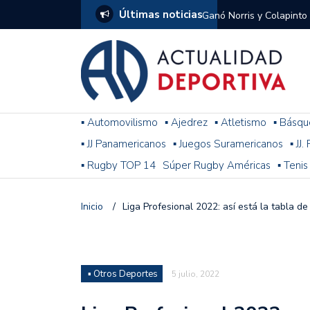
Últimas noticias
Ganó Norris y Colapinto
1
El penal de Barracas Cen
Monumental
Se jugó una nueva fecha
▪ Automovilismo
▪ Ajedrez
▪ Atletismo
▪ Básqu
▪ JJ Panamericanos
▪ Juegos Suramericanos
▪ JJ
Arrancó el Torneo Claus
▪ Rugby TOP 14
Súper Rugby Américas
▪ Tenis
Franco Colapinto giró si
Gran Premio de Hungría
Inicio
/
Liga Profesional 2022: así está la tabla d
F1: tras las sanciones y
Racing le ganó a Gimnasi
▪ Otros Deportes
5 julio, 2022
omitió un penal de Sosa