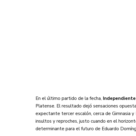
Sudamericana
Empieza el Clausura: la
En el último partido de la fecha,
Independiente 
Platense. El resultado dejó sensaciones opuesta
expectante tercer escalón, cerca de Gimnasia y N
insultos y reproches, justo cuando en el horizon
determinante para el futuro de Eduardo Domíng