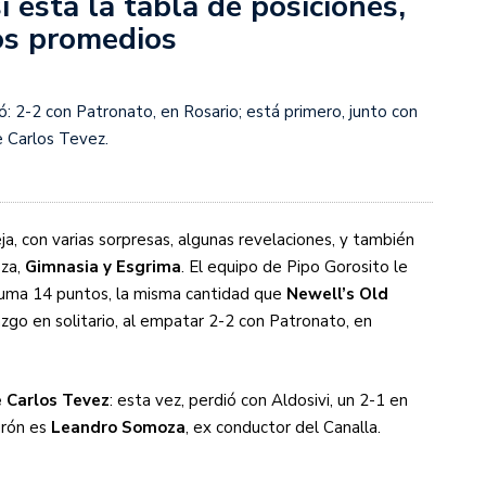
í está la tabla de posiciones,
rescindió su contrato con River: “Quedará para siempre
los promedios
 club”
a al fútbol argentino después de 16 años: del orgullo
 River
ó: 2-2 con Patronato, en Rosario; está primero, junto con
e Carlos Tevez.
nte O’Higgins gracias a la jerarquía de Paredes: una
ue no dan paz para ir a Rancagua
 llega a Córdoba con el histórico regreso de Diego
a, con varias sorpresas, algunas revelaciones, y también
eza,
Gimnasia y Esgrima
. El equipo de Pipo Gorosito le
 suma 14 puntos, la misma cantidad que
Newell’s Old
emenina de Argentina para la Copa Mundial de Hockey FIH
azgo en solitario, al empatar 2-2 con Patronato, en
asculina de Argentina para la Copa Mundial de Hockey
e Carlos Tevez
: esta vez, perdió con Aldosivi, un 2-1 en
urón es
Leandro Somoza
, ex conductor del Canalla.
con una gran victoria ante Ecuador en la Copa