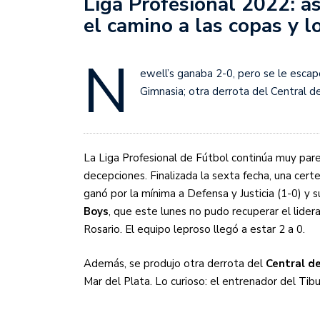
Liga Profesional 2022: as
Juan Fernando Quintero 
el camino a las copas y 
en la historia grande del
Nicolás Otamendi regres
N
de Vélez a la pasión por
ewell’s ganaba 2-0, pero se le escap
Gimnasia; otra derrota del Central d
Boca ganó con lo justo a
diferencia y un juego q
El Nacional de Clubes A
La Liga Profesional de Fútbol continúa muy parej
Simonet
decepciones. Finalizada la sexta fecha, una cert
ganó por la mínima a Defensa y Justicia (1-0) y
Lista de la selección f
Boys
, que este lunes no pudo recuperar el lider
2026
Rosario. El equipo leproso llegó a estar 2 a 0.
Lista de la selección m
Además, se produjo otra derrota del
Central d
FIH 2026
Mar del Plata. Lo curioso: el entrenador del Tib
Las Panteras debutaron 