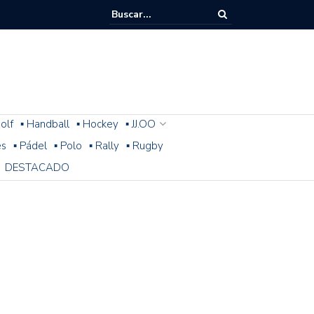
olf
▪ Handball
▪ Hockey
▪ JJ.OO
es
▪ Pádel
▪ Polo
▪ Rally
▪ Rugby
DESTACADO