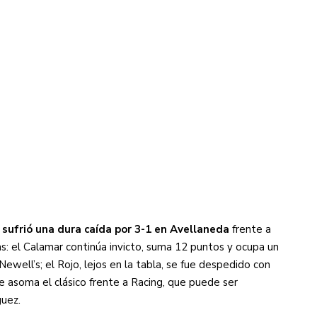
s diez cosas que tenés que saber
sufrió una dura caída por 3-1 en Avellaneda
frente a
s: el Calamar continúa invicto, suma 12 puntos y ocupa un
ewell’s; el Rojo, lejos en la tabla, se fue despedido con
te asoma el clásico frente a Racing, que puede ser
uez.