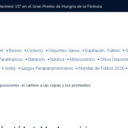
 terminó 15° en el Gran Premio de Hungría de la Fórmula
tral a River que el árbitro y el VAR no cobraron en el
 del Torneo del Interior Copa Zurich
et
▪ Boxeo
▪ Ciclismo
▪ Deportes Varios
▪ Equitación
Fútbol
▪ G
. Paralímpicos
▪ Natación
▪ Náutica
▪ Motociclismo
▪ Otros Deport
ura: resultados, posiciones y cómo sigue la fecha 1
▪ Voley
▪ Juegos Parapanamericanos
▪ Mundial de Futbol 2026 ▪
n problemas y terminó 14° la última práctica para el
 de Fórmula 1
e posiciones, el camino a las copas y los promedios
 con Colapinto en el P13, así se largará el GP de Hungría
a 2-1 con Miljevic como figura, pero el árbitro Ramírez