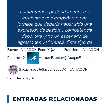
Lamentamos profundamente los
incidentes que empañaron una
jornada que debería haber sido una
expresión de pasión y competencia
deportiva, y no un escenario de
agresiones y violencia. Este tipo de
conductas no representan los
Fuente:LA NACION-Fotos:X@AtaqueFutbolero-LA NACION
valores del fútbol ni de nuestra
Deportes-X:
Ataque Futboler@AtaqueFutbolero –
institución.
Sacachispas@SacachispasOK – LA NACION
Deportes – JR / AD
— Sacachispas (@SacachispasOK)
June 7, 2025
ENTRADAS RELACIONADAS