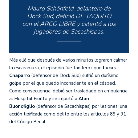
Mauro Schönfeld, delantero de
Dock Sud, definió DE TAQUITO
con el ARCO LIBRE y calentó a los
jugadores de Sacachispas.
Todo terminó en empujones y
Más allá que después de varios minutos lograron calmar
patadas mientras la VOZ DEL
la escaramuza, el episodio fue tan feroz que
Lucas
ESTADIO intentaba calmarlos.
Chaparro
(defensor de Dock Sud) sufrió un durísimo
golpe por el que quedó inconsciente en el césped.
Como consecuencia, debió ser trasladado en ambulancia
al Hospital Fiorito y se imputó a
Alan
Ascenso argentino. 😮‍💨🇦🇷
Buonofiglio
(defensor de Sacachispas) por lesiones, una
acción tipificada como delito entre los artículos 89 y 91
del Código Penal.
pic.twitter.com/NcRFEzTRyA