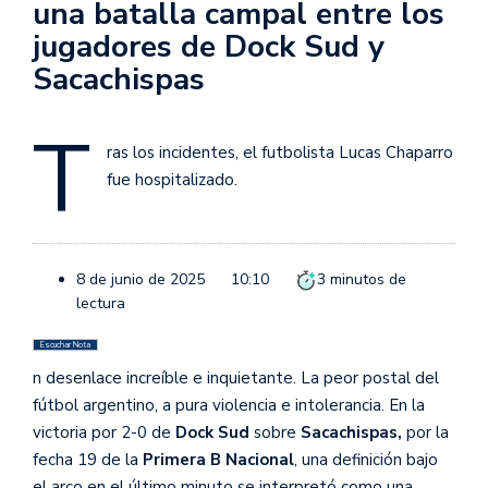
una batalla campal entre los
jugadores de Dock Sud y
Sacachispas
T
ras los incidentes, el futbolista Lucas Chaparro
fue hospitalizado.
8 de junio de 2025
10:10
3
minutos de
lectura
Escuchar Nota
n desenlace increíble e inquietante. La peor postal del
fútbol argentino, a pura violencia e intolerancia. En la
victoria por 2-0 de
Dock Sud
sobre
Sacachispas,
por la
fecha 19 de la
Primera B Nacional
, una definición bajo
el arco en el último minuto se interpretó como una