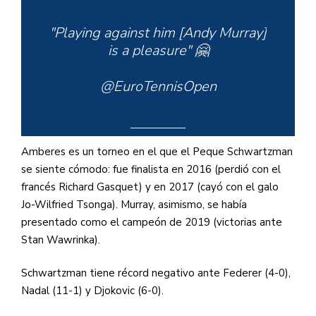
"Playing against him [Andy Murray]
is a pleasure" 🤗
@dieschwartzman
@EuroTennisOpen
pic.twitter.com/Nu9hcoRzXL
Amberes es un torneo en el que el Peque Schwartzman
se siente cómodo: fue finalista en 2016 (perdió con el
— Tennis TV (@TennisTV)
francés Richard Gasquet) y en 2017 (cayó con el galo
October 21, 2021
Jo-Wilfried Tsonga). Murray, asimismo, se había
presentado como el campeón de 2019 (victorias ante
Stan Wawrinka).
Schwartzman tiene récord negativo ante Federer (4-0),
Nadal (11-1) y Djokovic (6-0).