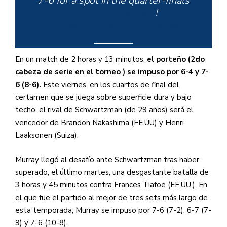
7-6 for a spot in the quarter-finals
@EuroTennisOpen
!
pic.twitter.com/pq1rccF4Nm
En un match de 2 horas y 13 minutos,
el porteño (2do
cabeza de serie en el torneo ) se impuso por 6-4 y 7-
— Tennis TV (@TennisTV)
6 (8-6).
Este viernes, en los cuartos de final del
October 21, 2021
certamen que se juega sobre superficie dura y bajo
techo, el rival de Schwartzman (de 29 años) será el
vencedor de Brandon Nakashima (EE.UU) y Henri
Laaksonen (Suiza).
Murray llegó al desafío ante Schwartzman tras haber
superado, el último martes, una desgastante batalla de
3 horas y 45 minutos contra Frances Tiafoe (EE.UU.). En
el que fue el partido al mejor de tres sets más largo de
esta temporada, Murray se impuso por 7-6 (7-2), 6-7 (7-
9) y 7-6 (10-8).