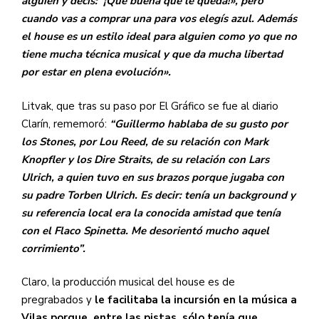
alguien y decís: ‘¡Qué buena que le queda!», pero
cuando vas a comprar una para vos elegís azul. Además
el house es un estilo ideal para alguien como yo que no
tiene mucha técnica musical y que da mucha libertad
por estar en plena evolución».
Litvak, que tras su paso por El Gráfico se fue al diario
Clarín, rememoró:
“Guillermo hablaba de su gusto por
los Stones, por Lou Reed, de su relación con Mark
Knopfler y los Dire Straits, de su relación con Lars
Ulrich, a quien tuvo en sus brazos porque jugaba con
su padre Torben Ulrich. Es decir: tenía un background y
su referencia local era la conocida amistad que tenía
con el Flaco Spinetta. Me desorientó mucho aquel
corrimiento”.
Claro, la producción musical del house es de
pregrabados y
le facilitaba la incursión en la música a
Vilas porque, entre las pistas, sólo tenía que