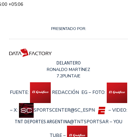
5:00
+05:06
PRESENTADO POR:
DELANTERO
RONALDO MARTÍNEZ
7.2
PUNTAJE
FUENTE:
REDACCIÓN EG – FOTO:
– X:
SPORTSCENTER
@SC_ESPN
– VIDEO:
TNT DEPORTES ARGENTINA
@TNTSPORTSAR – YOU
TUBE –