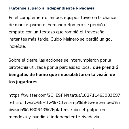
Platense superó a Independiente Rivadavia
En el complemento, ambos equipos tuvieron la chance
de marcar: primero, Fernando Romero se perdió el
empate con un testazo que rompió el travesaño;
instantes más tarde, Guido Mainero se perdió un gol
increíble.
Sobre el cierre, las acciones se interrumpieron por la
pirotecnia utilizada por la parcialidad local,
que prendió
bengalas de humo que imposibilitaron la visión de
los jugadores.
https://twitter.com/SC_ESPN/status/182711463983597572
ref_src=twsrc%5Etfw%7Ctwcamp%5Etweetembed%7Ctwte
division%2F80643%2Fplatense-dio-el-golpe-en-
mendoza-y-hundio-a-independiente-rivadavia