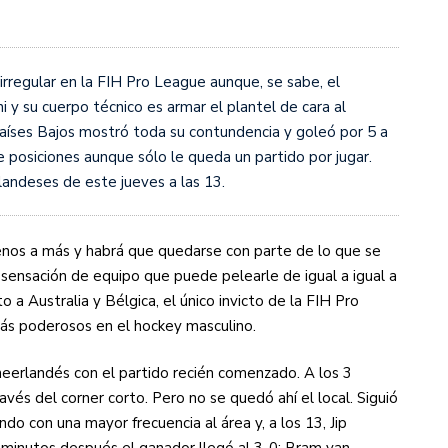
s diez cosas que tenés que saber
irregular en la FIH Pro League aunque, se sabe, el
y su cuerpo técnico es armar el plantel de cara al
Países Bajos mostró toda su contundencia y goleó por 5 a
 posiciones aunque sólo le queda un partido por jugar.
landeses de este jueves a las 13.
nos a más y habrá que quedarse con parte de lo que se
sensación de equipo que puede pelearle de igual a igual a
o a Australia y Bélgica, el único invicto de la FIH Pro
ás poderosos en el hockey masculino.
eerlandés con el partido recién comenzado. A los 3
avés del corner corto. Pero no se quedó ahí el local. Siguió
do con una mayor frecuencia al área y, a los 13, Jip