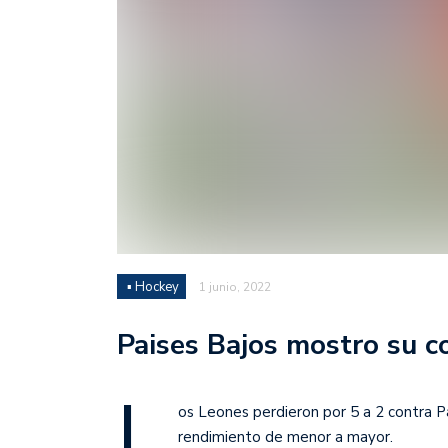
Juan Fernando Quintero 
en la historia grande del
Nicolás Otamendi regres
de Vélez a la pasión por
Boca ganó con lo justo a
diferencia y un juego q
El Nacional de Clubes A
Simonet
▪ Hockey
1 junio, 2022
Lista de la selección f
2026
Paises Bajos mostro su 
Lista de la selección m
FIH 2026
L
os Leones perdieron por 5 a 2 contra P
Las Panteras debutaron 
rendimiento de menor a mayor.