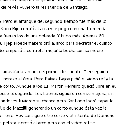
s minutos después el ganador llegó al 3-0: Bram van
 de revés vulneró la resistencia de Santiago.
. Pero el arranque del segundo tiempo fue más de lo
Koen Bijen entró al área y le pegó con una tremenda
ya fueran los de una goleada. Y hubo más. Apenas 60
, Tjep Hoedemakers tiró al arco para decretar el quinto
ido, empezó a controlar mejor la bocha con su medio
su arrastrada y marcó el primer descuento. Y enseguida
ingreso al área. Pero Países Bajos pidió el video ref y la
 corto. Aunque a los 11, Martín Ferreiro quedó libre en el
puso el segundo. Los Leones siguieron con su mejoría; sin
rlandeses tuvieron su chance pero Santiago logró tapar la
ue de Mazzilli generando un corto aunque ésta vez la
la Torre. Rey consiguió otro corto y el intento de Domene
la pelota ingresó al arco pero con el video ref se