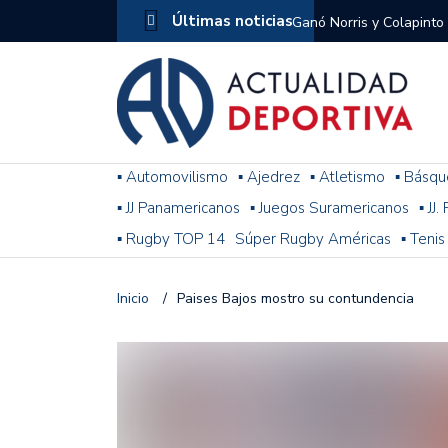
Últimas noticias
Ganó Norris y Colapinto
1
El penal de Barracas Cen
Monumental
Se jugó una nueva fecha
▪ Automovilismo
▪ Ajedrez
▪ Atletismo
▪ Básqu
▪ JJ Panamericanos
▪ Juegos Suramericanos
▪ JJ
Arrancó el Torneo Claus
▪ Rugby TOP 14
Súper Rugby Américas
▪ Tenis
Franco Colapinto giró si
Gran Premio de Hungría
Inicio
/
Paises Bajos mostro su contundencia
F1: tras las sanciones y
Racing le ganó a Gimnasi
omitió un penal de Sosa