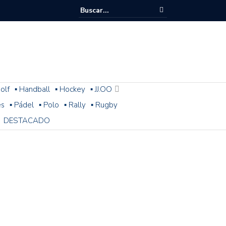
olf
▪ Handball
▪ Hockey
▪ JJ.OO
es
▪ Pádel
▪ Polo
▪ Rally
▪ Rugby
DESTACADO