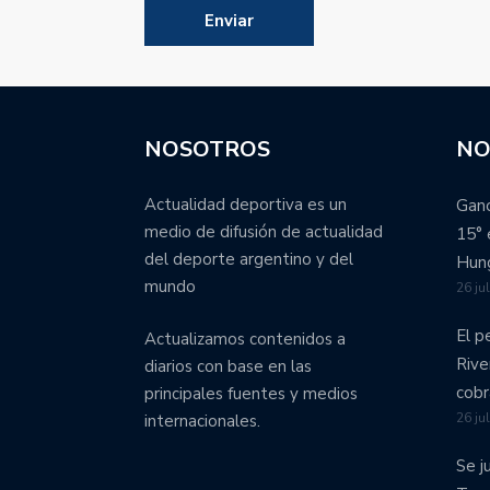
NOSOTROS
NO
Actualidad deportiva es un
Ganó
medio de difusión de actualidad
15° 
del deporte argentino y del
Hung
mundo
26 ju
El p
Actualizamos contenidos a
Rive
diarios con base en las
cobr
principales fuentes y medios
26 ju
internacionales.
Se j