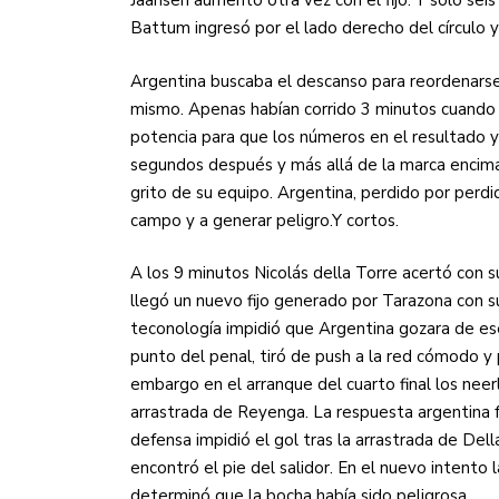
Jaansen aumentó otra vez con el fijo. Y sólo sei
Battum ingresó por el lado derecho del círculo y
Argentina buscaba el descanso para reordenarse
mismo. Apenas habían corrido 3 minutos cuando 
potencia para que los números en el resultado 
segundos después y más allá de la marca encima
grito de su equipo. Argentina, perdido por perd
campo y a generar peligro.Y cortos.
A los 9 minutos Nicolás della Torre acertó con 
llegó un nuevo fijo generado por Tarazona con su 
teconología impidió que Argentina gozara de ese
punto del penal, tiró de push a la red cómodo y 
embargo en el arranque del cuarto final los nee
arrastrada de Reyenga. La respuesta argentina f
defensa impidió el gol tras la arrastrada de Del
encontró el pie del salidor. En el nuevo intento 
determinó que la bocha había sido peligrosa.