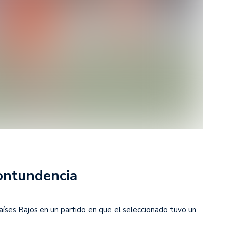
rescindió su contrato con River: “Quedará para siempre
 club”
a al fútbol argentino después de 16 años: del orgullo
 River
nte O’Higgins gracias a la jerarquía de Paredes: una
ue no dan paz para ir a Rancagua
 llega a Córdoba con el histórico regreso de Diego
emenina de Argentina para la Copa Mundial de Hockey FIH
contundencia
asculina de Argentina para la Copa Mundial de Hockey
aíses Bajos en un partido en que el seleccionado tuvo un
con una gran victoria ante Ecuador en la Copa