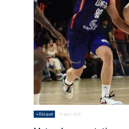
Juan Fernando Quintero 
en la historia grande del
Nicolás Otamendi regres
de Vélez a la pasión por
Boca ganó con lo justo a
diferencia y un juego q
El Nacional de Clubes A
Simonet
Lista de la selección f
2026
Lista de la selección m
FIH 2026
▪ Básquet
20 abril, 2025
Las Panteras debutaron 