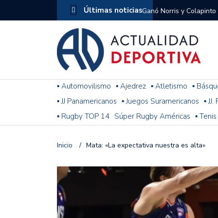
Últimas noticias
Ganó Norris y Colapinto
1
El penal de Barracas Cen
Monumental
Se jugó una nueva fecha
▪ Automovilismo
▪ Ajedrez
▪ Atletismo
▪ Básqu
▪ JJ Panamericanos
▪ Juegos Suramericanos
▪ JJ
Arrancó el Torneo Claus
▪ Rugby TOP 14
Súper Rugby Américas
▪ Tenis
Franco Colapinto giró si
Gran Premio de Hungría
Inicio
/
Mata: «La expectativa nuestra es alta»
F1: tras las sanciones y
Racing le ganó a Gimnasi
omitió un penal de Sosa