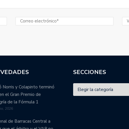
VEDADES
SECCIONES
 Norris y Colapinto terminó
en el Gran Premio de
ría de la Fórmula 1
lio, 2026
enal de Barracas Central a
r que el árbitro y el VAR no