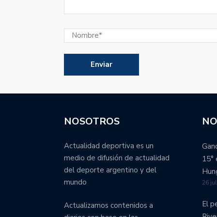
NOSOTROS
NO
Actualidad deportiva es un
Ganó
medio de difusión de actualidad
15° 
del deporte argentino y del
Hung
mundo
26 ju
El p
Actualizamos contenidos a
Rive