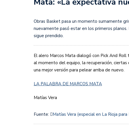
Mata: «La expectativa nu
Sudamericana
Empieza el Clausura: la
Obras Basket pasa un momento sumamente gris, au
nuevamente pasó estar en los primeros planos. 
sigue prendido.
El alero Marcos Mata dialogó con Pick And Roll t
al momento del equipo, la recuperación, ciertas
una mejor versión para pelear arriba de nuevo.
LA PALABRA DE MARCOS MATA
Matías Vera
Fuente:
Matías Vera (especial en La Rioja para 