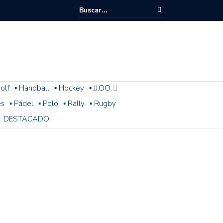
olf
▪ Handball
▪ Hockey
▪ JJ.OO
es
▪ Pádel
▪ Polo
▪ Rally
▪ Rugby
DESTACADO