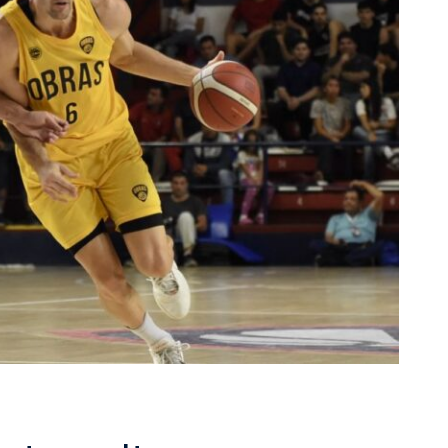
rescindió su contrato con River: “Quedará para siempre
 club”
a al fútbol argentino después de 16 años: del orgullo
 River
nte O’Higgins gracias a la jerarquía de Paredes: una
ue no dan paz para ir a Rancagua
 llega a Córdoba con el histórico regreso de Diego
emenina de Argentina para la Copa Mundial de Hockey FIH
asculina de Argentina para la Copa Mundial de Hockey
con una gran victoria ante Ecuador en la Copa