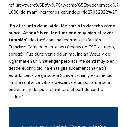
ref_src=twsrc%5Etfw%7Ctwcamp%5Etweetembed%7Ctwt
1000-de-miami-hermanos-cerundolo-nid27032022%2F
“
Es el triunfo de mi vida. Me corrió la derecha como
nunca. Ataqué bien. Me funcionó muy bien el revés
también
”, destacó con una enorme satisfacción
Francisco Cerúndolo ante las cámaras de ESPN. Luego,
agregó: “Fue duro: venía de un mal Indian Wells y de
jugar mal en un Challenger pero acá me sentí muy bien
desde el principio. Ya en la gira sudamericana había
estado cerca de ganarle a Schwartzman y eso me dio
mucha confianza. Ahora descansaré un poco, mañana
entrenaré y después planificaré el partido contra
Tiafoe”.