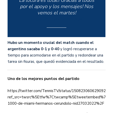
La locura es total!! Gracias a todos
por el apoyo y los mensajes! Nos
vemos el martes!
https://t.co/udvne63LjK
Hubo un momento crucial del match cuando el
— Francisco Cerúndolo
argentino sacaba 0-1 y 0-40
y logró recuperarse a
(@FranCerundolo)
March 28, 2022
tiempo para acomodarse en el partido y redondear una
tarea sin fisuras, que quedó evidenciada en el resultado.
Uno de los mejores puntos del partido
https://twitter.com/TennisTV/status/150823060629092352
ref_src=twsrc%5Etfw%7Ctwcamp%5Etweetembed%7Ctwt
1000-de-miami-hermanos-cerundolo-nid27032022%2F