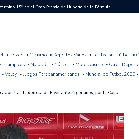
 terminó 15° en el Gran Premio de Hungría de la Fórmula
tral a River que el árbitro y el VAR no cobraron en el
 del Torneo del Interior Copa Zurich
et
▪ Boxeo
▪ Ciclismo
▪ Deportes Varios
▪ Equitación
Fútbol
▪ G
. Paralímpicos
▪ Natación
▪ Náutica
▪ Motociclismo
▪ Otros Deport
ura: resultados, posiciones y cómo sigue la fecha 1
▪ Voley
▪ Juegos Parapanamericanos
▪ Mundial de Futbol 2026 ▪
n problemas y terminó 14° la última práctica para el
 de Fórmula 1
icación tras la derrota de River ante Argentinos, por la Copa
 con Colapinto en el P13, así se largará el GP de Hungría
a 2-1 con Miljevic como figura, pero el árbitro Ramírez