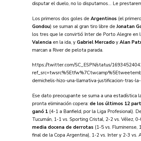
disputar el duelo, no lo disputamos… Le prestaremo
Los primeros dos goles de
Argentinos
(el prime
Gondou
) se suman al gran tiro libre de
Jonatan 
los tres que le convirtió Inter de Porto Alegre en 
Valencia
en la ida, y
Gabriel Mercado
y
Alan Patr
marcan a River de pelota parada.
https://twitter.com/SC_ESPN/status/169345240
ref_src=twsrc%5Etfw%7Ctwcamp%5Etweetemb
demichelis-hizo-una-llamativa-justificacion-tras
Ese dato preocupante se suma a una estadística l
pronta eliminación copera:
de los últimos 12 par
ganó 1
(4-1 a Banfield, por la Liga Profesional). D
Tucumán, 1-1 vs. Sporting Cristal, 2-2 vs. Vélez, 0
media docena de derrotas
(1-5 vs. Fluminense, 1
final de la Copa Argentina), 1-2 vs. Inter y 2-3 vs.