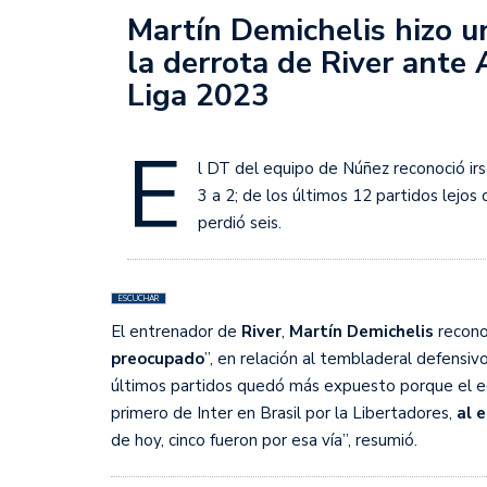
Sudamericana
Martín Demichelis hizo un
la derrota de River ante 
Empieza el Clausura: la
Liga 2023
E
l DT del equipo de Núñez reconoció ir
3 a 2; de los últimos 12 partidos lejo
perdió seis.
ESCUCHAR
El entrenador de
River
,
Martín Demichelis
recono
preocupado
”, en relación al tembladeral defensi
últimos partidos quedó más expuesto porque el eq
primero de Inter en Brasil por la Libertadores,
al 
de hoy, cinco fueron por esa vía”, resumió.