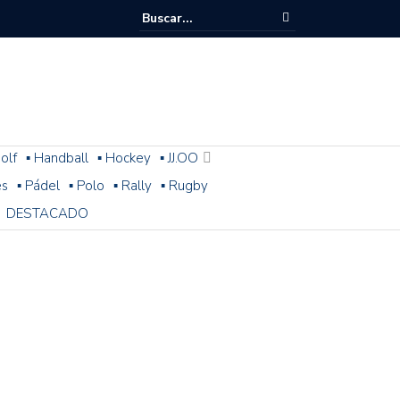
olf
▪ Handball
▪ Hockey
▪ JJ.OO
es
▪ Pádel
▪ Polo
▪ Rally
▪ Rugby
DESTACADO