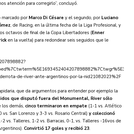
s atención para corregirlo”, concluyó.
ro marcado por
Marco Di Césare
y el segundo, por
Luciano
Gómez
, de Racing, en la última fecha de la Liga Profesional, y
los octavos de final de la Copa Libertadores (
Enner
ick
en la vuelta) para redondear seis seguidos que le
4207898882?
ed%7Ctwterm%5E1693452404207898882%7Ctwgr%5E345fc8a8
-la-derrota-de-river-ante-argentinos-por-la-nid21082023%2F
apidaria, que da argumentos para entender por ejemplo la
tidos que disputó fuera del Monumental, River sólo
e los demás,
cinco terminaron en empate
(1-1 vs. Atlético
-0 vs. San Lorenzo y 3-3 vs. Rosario Central)
y coleccionó
-2 vs. Talleres, 1-2 vs. Barracas, 0-1, vs. Talleres -16vos de
 Argentinos).
Convirtió 17 goles y recibió 23
.