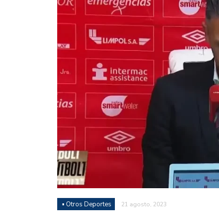
Juan Fernando Quintero 
en la historia grande del
Nicolás Otamendi regres
de Vélez a la pasión por
Boca ganó con lo justo a
diferencia y un juego q
El Nacional de Clubes A
Simonet
Lista de la selección f
2026
Lista de la selección m
FIH 2026
▪ Otros Deportes
21 agosto, 2023
Las Panteras debutaron 