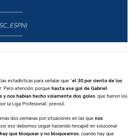
tbolArg
pic.twitter.com/f12oflbyev
@SC_ESPN)
August 21, 2023
 las estadísticas para señalar que “
el 30 por ciento de los
r
. Pero atención, porque
hasta ese gol de Gabriel
rs y nos habían hecho solamente dos goles
, que fueron los
r la Liga Profesional”, precisó.
imas dos semanas por situaciones en las que
nos
 por eso debemos seguir haciendo hincapié en solucionar
ay que bloquear y no bloqueamos
, cuando hay que