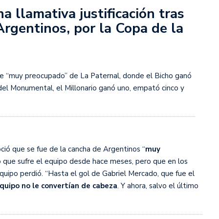
a llamativa justificación tras
Argentinos, por la Copa de la
s diez cosas que tenés que saber
se “muy preocupado” de La Paternal, donde el Bicho ganó
s del Monumental, el Millonario ganó uno, empató cinco y
ció que se fue de la cancha de Argentinos “
muy
vo que sufre el equipo desde hace meses, pero que en los
uipo perdió. “Hasta el gol de Gabriel Mercado, que fue el
equipo no le convertían de cabeza
. Y ahora, salvo el último