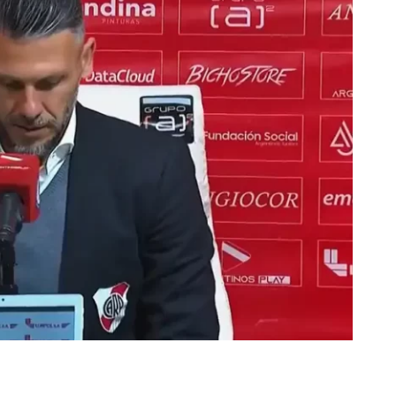
rescindió su contrato con River: “Quedará para siempre
 club”
a al fútbol argentino después de 16 años: del orgullo
 River
nte O’Higgins gracias a la jerarquía de Paredes: una
ue no dan paz para ir a Rancagua
 llega a Córdoba con el histórico regreso de Diego
emenina de Argentina para la Copa Mundial de Hockey FIH
asculina de Argentina para la Copa Mundial de Hockey
con una gran victoria ante Ecuador en la Copa