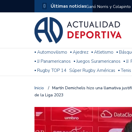
Últimas noticias
Ganó Norris y Colapinto
1
El penal de Barracas Cen
Monumental
Se jugó una nueva fecha
▪ Automovilismo
▪ Ajedrez
▪ Atletismo
▪ Básqu
▪ JJ Panamericanos
▪ Juegos Suramericanos
▪ JJ
Arrancó el Torneo Claus
▪ Rugby TOP 14
Súper Rugby Américas
▪ Tenis
Franco Colapinto giró si
Gran Premio de Hungría
Inicio
/
Martín Demichelis hizo una llamativa justif
de la Liga 2023
F1: tras las sanciones y
Racing le ganó a Gimnasi
omitió un penal de Sosa