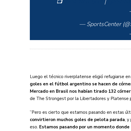
📺
#ESPNFútbol1
|
@ESPNFu
— SportsCenter (
Luego el técnico riverplatense eligió refugiarse en
goles en el fútbol argentino se hacen de córne
Mercado en Brasil nos habían tirado 132 córne
de The Strongest por la Libertadores y Platense po
”Pero es cierto que estamos pasando en estas últ
convirtieron muchos goles de pelota parada
, y
eso.
Estamos pasando por un momento donde h