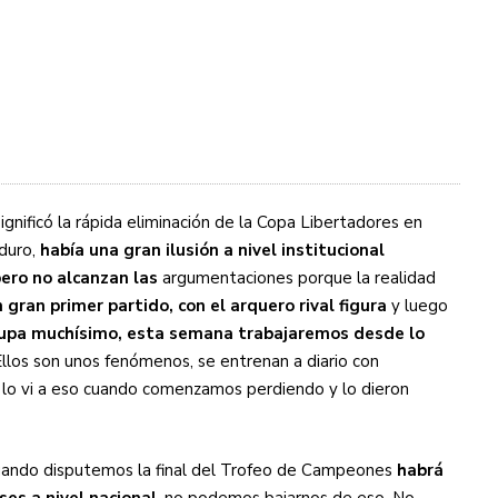
ignificó la rápida eliminación de la Copa Libertadores en
 duro,
había una gran ilusión a nivel institucional
ero no alcanzan las
argumentaciones porque la realidad
 gran primer partido, con el arquero rival figura
y luego
upa muchísimo, esta semana trabajaremos desde lo
Ellos son unos fenómenos, se entrenan a diario con
 lo vi a eso cuando comenzamos perdiendo y lo dieron
cuando disputemos la final del Trofeo de Campeones
habrá
es a nivel nacional
, no podemos bajarnos de eso. No