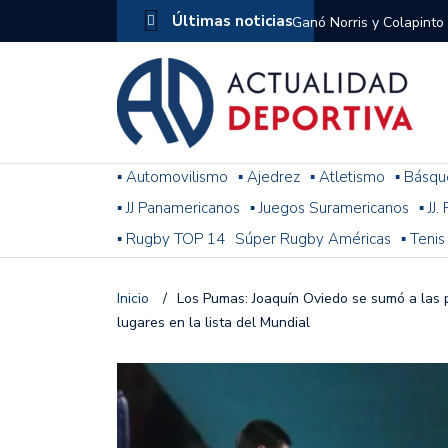
Últimas noticias
Ganó Norris y Colapinto
1
El penal de Barracas Cen
Monumental
Se jugó una nueva fecha
▪ Automovilismo
▪ Ajedrez
▪ Atletismo
▪ Básqu
▪ JJ Panamericanos
▪ Juegos Suramericanos
▪ JJ
Arrancó el Torneo Claus
▪ Rugby TOP 14
Súper Rugby Américas
▪ Tenis
Franco Colapinto giró si
Gran Premio de Hungría
Inicio
/
Los Pumas: Joaquín Oviedo se sumó a las p
lugares en la lista del Mundial
F1: tras las sanciones y
Racing le ganó a Gimnasi
omitió un penal de Sosa