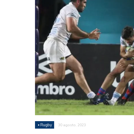
Juan Fernando Quintero 
en la historia grande del
Nicolás Otamendi regres
de Vélez a la pasión por
Boca ganó con lo justo a
diferencia y un juego q
El Nacional de Clubes A
Simonet
Lista de la selección f
2026
Lista de la selección m
FIH 2026
▪ Rugby
30 agosto, 2023
Las Panteras debutaron 