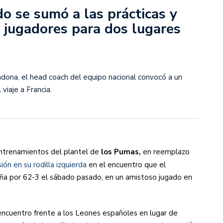
o se sumó a las prácticas y
s jugadores para dos lugares
s diez cosas que tenés que saber
ndona, el head coach del equipo nacional convocó a un
 viaje a Francia.
ntrenamientos del plantel de
los Pumas,
en reemplazo
ón en su rodilla izquierda
en el encuentro que el
ña por 62-3 el sábado pasado, en un amistoso jugado en
encuentro frente a los Leones españoles en lugar de