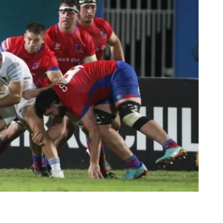
rescindió su contrato con River: “Quedará para siempre
 club”
a al fútbol argentino después de 16 años: del orgullo
 River
nte O’Higgins gracias a la jerarquía de Paredes: una
ue no dan paz para ir a Rancagua
 llega a Córdoba con el histórico regreso de Diego
emenina de Argentina para la Copa Mundial de Hockey FIH
asculina de Argentina para la Copa Mundial de Hockey
con una gran victoria ante Ecuador en la Copa