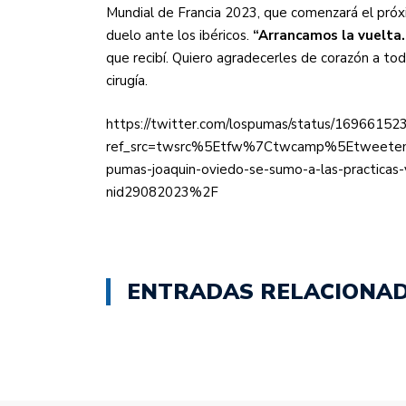
Mundial de Francia 2023, que comenzará el pró
duelo ante los ibéricos.
“Arrancamos la vuelta.
que recibí. Quiero agradecerles de corazón a tod
cirugía.
https://twitter.com/lospumas/status/1696615
ref_src=twsrc%5Etfw%7Ctwcamp%5Etweete
pumas-joaquin-oviedo-se-sumo-a-las-practicas-
nid29082023%2F
ENTRADAS RELACIONA