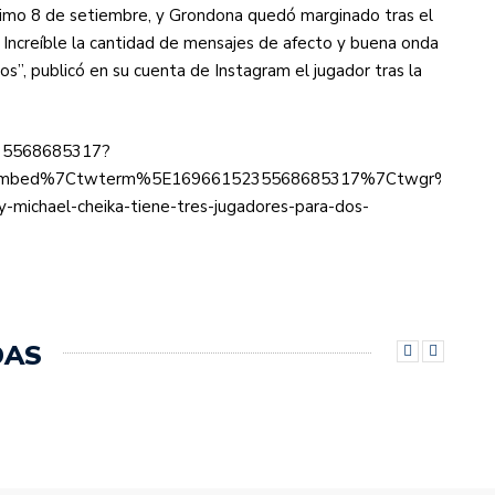
ximo 8 de setiembre, y Grondona quedó marginado tras el
Increíble la cantidad de mensajes de afecto y buena onda
os”, publicó en su cuenta de Instagram el jugador tras la
235568685317?
mbed%7Ctwterm%5E1696615235568685317%7Ctwgr%5Ee4c784
y-michael-cheika-tiene-tres-jugadores-para-dos-
DAS