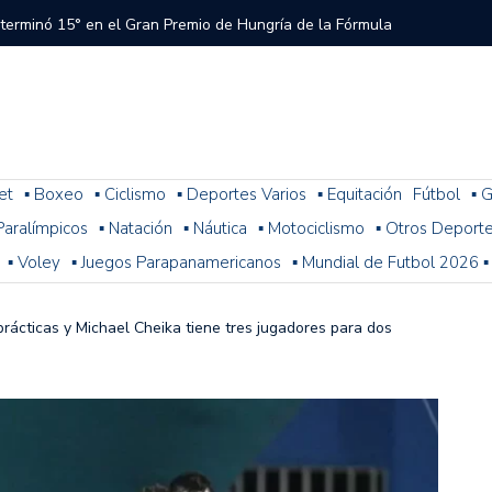
 terminó 15° en el Gran Premio de Hungría de la Fórmula
tral a River que el árbitro y el VAR no cobraron en el
 del Torneo del Interior Copa Zurich
et
▪ Boxeo
▪ Ciclismo
▪ Deportes Varios
▪ Equitación
Fútbol
▪ G
. Paralímpicos
▪ Natación
▪ Náutica
▪ Motociclismo
▪ Otros Deport
ura: resultados, posiciones y cómo sigue la fecha 1
▪ Voley
▪ Juegos Parapanamericanos
▪ Mundial de Futbol 2026 ▪
n problemas y terminó 14° la última práctica para el
 de Fórmula 1
rácticas y Michael Cheika tiene tres jugadores para dos
 con Colapinto en el P13, así se largará el GP de Hungría
a 2-1 con Miljevic como figura, pero el árbitro Ramírez