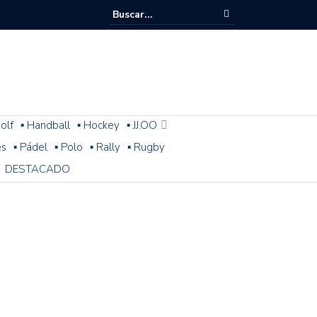
olf
▪ Handball
▪ Hockey
▪ JJ.OO
es
▪ Pádel
▪ Polo
▪ Rally
▪ Rugby
DESTACADO