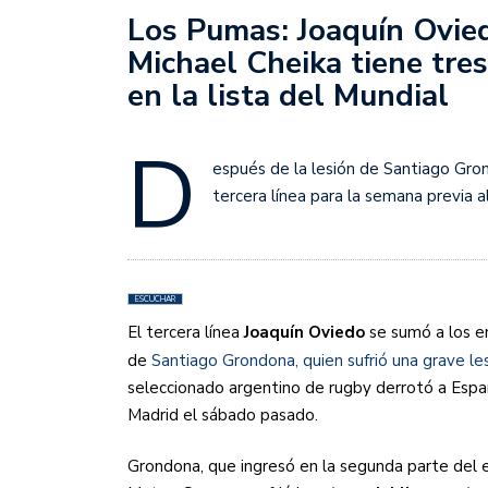
Sudamericana
Los Pumas: Joaquín Ovied
Michael Cheika tiene tre
Empieza el Clausura: la
en la lista del Mundial
D
espués de la lesión de Santiago Gro
tercera línea para la semana previa al
ESCUCHAR
El tercera línea
Joaquín Oviedo
se sumó a los e
de
Santiago Grondona, quien sufrió una grave lesi
seleccionado argentino de rugby derrotó a Espa
Madrid el sábado pasado.
Grondona, que ingresó en la segunda parte del 