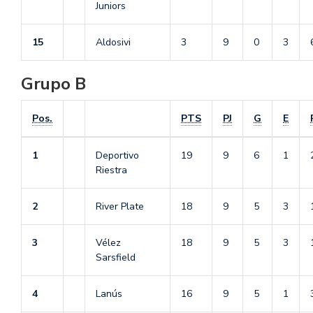
Juniors
15
Aldosivi
3
9
0
3
Grupo B
Pos.
PTS
PJ
G
E
1
Deportivo
19
9
6
1
Riestra
2
River Plate
18
9
5
3
3
Vélez
18
9
5
3
Sarsfield
4
Lanús
16
9
5
1