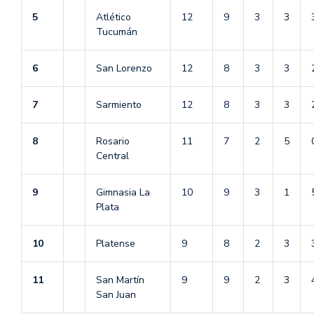
5
Atlético
12
9
3
3
Tucumán
6
San Lorenzo
12
8
3
3
7
Sarmiento
12
8
3
3
8
Rosario
11
7
2
5
Central
9
Gimnasia La
10
9
3
1
Plata
10
Platense
9
8
2
3
11
San Martín
9
9
2
3
San Juan