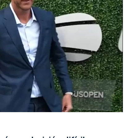
rescindió su contrato con River: “Quedará para siempre
 club”
a al fútbol argentino después de 16 años: del orgullo
 River
nte O’Higgins gracias a la jerarquía de Paredes: una
ue no dan paz para ir a Rancagua
 llega a Córdoba con el histórico regreso de Diego
emenina de Argentina para la Copa Mundial de Hockey FIH
asculina de Argentina para la Copa Mundial de Hockey
con una gran victoria ante Ecuador en la Copa