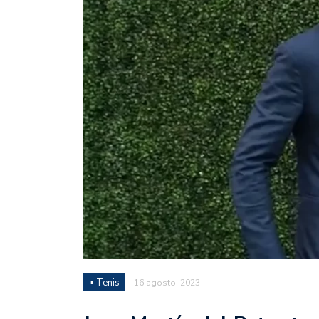
Juan Fernando Quintero 
en la historia grande del
Nicolás Otamendi regres
de Vélez a la pasión por
Boca ganó con lo justo a
diferencia y un juego q
El Nacional de Clubes A
Simonet
Lista de la selección f
2026
Lista de la selección m
FIH 2026
▪ Tenis
16 agosto, 2023
Las Panteras debutaron 