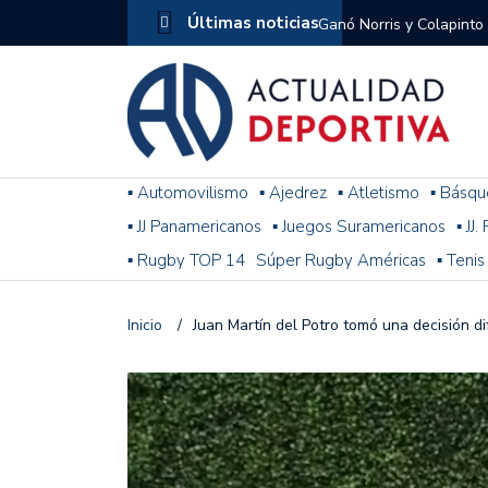
Últimas noticias
Ganó Norris y Colapinto
1
El penal de Barracas Cen
Monumental
Se jugó una nueva fecha
▪ Automovilismo
▪ Ajedrez
▪ Atletismo
▪ Básqu
▪ JJ Panamericanos
▪ Juegos Suramericanos
▪ JJ
Arrancó el Torneo Claus
▪ Rugby TOP 14
Súper Rugby Américas
▪ Tenis
Franco Colapinto giró si
Gran Premio de Hungría
Inicio
/
Juan Martín del Potro tomó una decisión di
F1: tras las sanciones y
Racing le ganó a Gimnasi
omitió un penal de Sosa