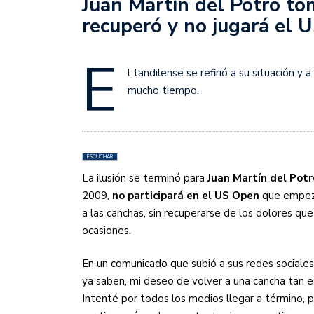
Juan Martín del Potro tom
Sudamericana
recuperó y no jugará el 
Empieza el Clausura: la
E
l tandilense se refirió a su situación y
mucho tiempo.
ESCUCHAR
La ilusión se terminó para
Juan Martín del Potr
2009,
no participará en el US Open
que empeza
a las canchas, sin recuperarse de los dolores que
ocasiones.
En un comunicado que subió a sus redes sociale
ya saben, mi deseo de volver a una cancha tan 
Intenté por todos los medios llegar a término, 