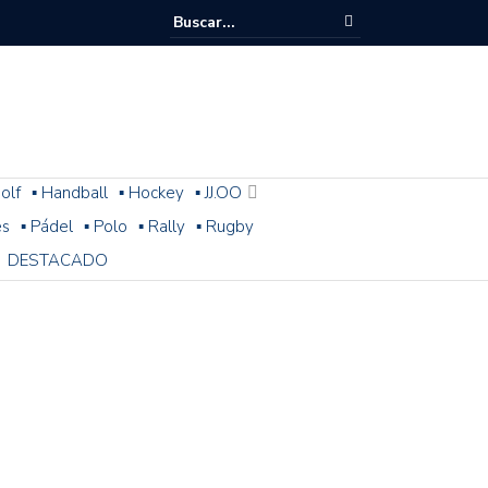
olf
▪ Handball
▪ Hockey
▪ JJ.OO
es
▪ Pádel
▪ Polo
▪ Rally
▪ Rugby
DESTACADO