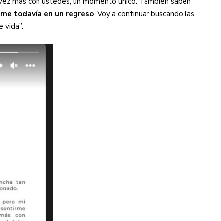
 vez más con ustedes, un momento único. También saben
me todavía en un regreso
. Voy a continuar buscando las
 vida”.