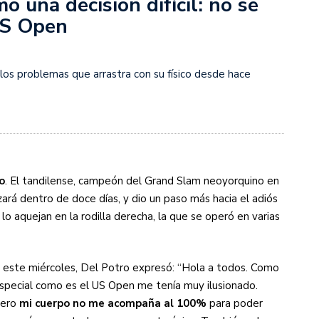
ó una decisión difícil: no se
US Open
s diez cosas que tenés que saber
 a los problemas que arrastra con su físico desde hace
o
. El tandilense, campeón del Grand Slam neoyorquino en
rá dentro de doce días, y dio un paso más hacia el adiós
 lo aquejan en la rodilla derecha, la que se operó en varias
s este miércoles, Del Potro expresó: “Hola a todos. Como
especial como es el US Open me tenía muy ilusionado.
pero
mi cuerpo no me acompaña al 100%
para poder