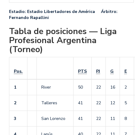
Estadio: Estadio Libertadores de América Árbitro:
Fernando Rapallini
Tabla de posiciones — Liga
Profesional Argentina
(Torneo)
Pos.
PTS
PJ
G
E
1
River
50
22
16
2
2
Talleres
41
22
12
5
3
San Lorenzo
41
22
11
8
4
Lanús
40
22
11
7