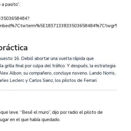
 a pasito”.
833503658484?
mbed%7Ctwterm%5E1837133833503658484%7Ctwgr%5E85e308
práctica
puesto 16. Debió abortar una vuelta rápida que
grilla final por culpa del tráfico. Y después, la estrategia
 Alex Albon, su compañero, concluye noveno. Lando Norris,
les Leclerc y Carlos Sainz, los pilotos de Ferrari.
ue leve. “Besé el muro”, dijo por radio el piloto de
lugar en el que había quedado.