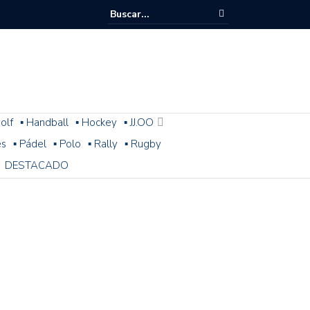
olf
▪ Handball
▪ Hockey
▪ JJ.OO
es
▪ Pádel
▪ Polo
▪ Rally
▪ Rugby
DESTACADO