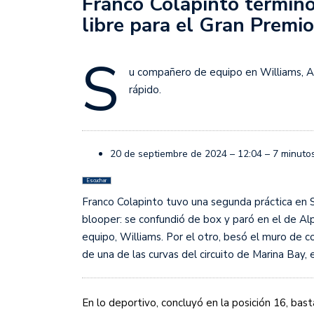
Franco Colapinto terminó
Juan Fernando Quintero 
libre para el Gran Premi
en la historia grande del
Nicolás Otamendi regres
S
de Vélez a la pasión por
u compañero de equipo en Williams, A
rápido.
Boca ganó con lo justo a
diferencia y un juego q
El Nacional de Clubes A
20 de septiembre de 2024 –
12:04 –
7
minutos
Simonet
Escuchar
Franco Colapinto tuvo una segunda práctica en S
Lista de la selección f
blooper: se confundió de box y paró en el de Alp
2026
equipo, Williams. Por el otro, besó el muro de c
Lista de la selección m
de una de las curvas del circuito de Marina Bay,
FIH 2026
En lo deportivo, concluyó en la posición 16, b
Las Panteras debutaron 