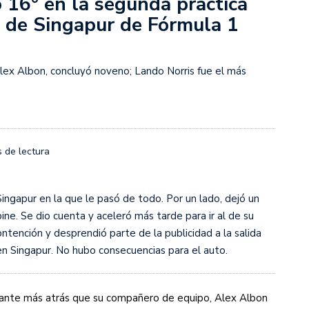
 16° en la segunda práctica
rescindió su contrato con River: “Quedará para siempre
o de Singapur de Fórmula 1
 club”
a al fútbol argentino después de 16 años: del orgullo
 River
lex Albon, concluyó noveno; Lando Norris fue el más
nte O’Higgins gracias a la jerarquía de Paredes: una
ue no dan paz para ir a Rancagua
 llega a Córdoba con el histórico regreso de Diego
 de lectura
ingapur en la que le pasó de todo. Por un lado, dejó un
emenina de Argentina para la Copa Mundial de Hockey FIH
ine. Se dio cuenta y aceleró más tarde para ir al de su
ontención y desprendió parte de la publicidad a la salida
asculina de Argentina para la Copa Mundial de Hockey
 en Singapur. No hubo consecuencias para el auto.
astante más atrás que su compañero de equipo, Alex Albon
con una gran victoria ante Ecuador en la Copa