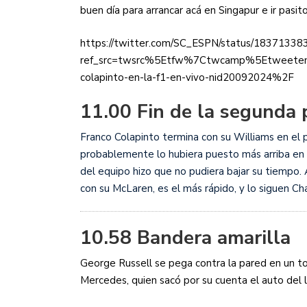
buen día para arrancar acá en Singapur e ir pasito
https://twitter.com/SC_ESPN/status/1837133
ref_src=twsrc%5Etfw%7Ctwcamp%5Etweete
colapinto-en-la-f1-en-vivo-nid20092024%2F
11.00 Fin de la segunda 
Franco Colapinto termina con su Williams en el 
probablemente lo hubiera puesto más arriba en la 
del equipo hizo que no pudiera bajar su tiempo.
con su McLaren, es el más rápido, y lo siguen Char
10.58 Bandera amarilla
George Russell se pega contra la pared en un toq
Mercedes, quien sacó por su cuenta el auto del 