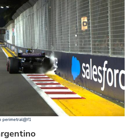
o perimetral
@f1
argentino