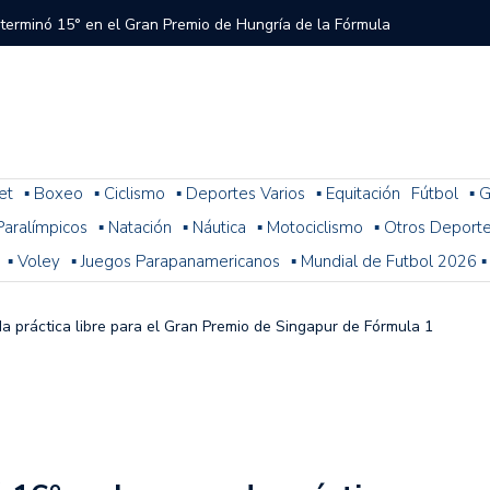
 terminó 15° en el Gran Premio de Hungría de la Fórmula
tral a River que el árbitro y el VAR no cobraron en el
 del Torneo del Interior Copa Zurich
et
▪ Boxeo
▪ Ciclismo
▪ Deportes Varios
▪ Equitación
Fútbol
▪ G
. Paralímpicos
▪ Natación
▪ Náutica
▪ Motociclismo
▪ Otros Deport
ura: resultados, posiciones y cómo sigue la fecha 1
▪ Voley
▪ Juegos Parapanamericanos
▪ Mundial de Futbol 2026 ▪
n problemas y terminó 14° la última práctica para el
 de Fórmula 1
a práctica libre para el Gran Premio de Singapur de Fórmula 1
 con Colapinto en el P13, así se largará el GP de Hungría
a 2-1 con Miljevic como figura, pero el árbitro Ramírez