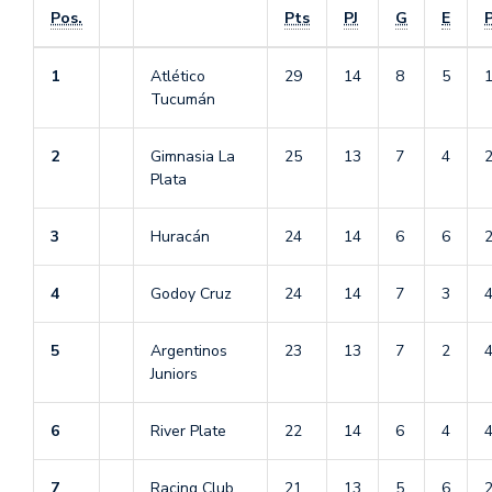
Pos.
Pts
PJ
G
E
1
Atlético
29
14
8
5
Tucumán
2
Gimnasia La
25
13
7
4
Plata
3
Huracán
24
14
6
6
4
Godoy Cruz
24
14
7
3
5
Argentinos
23
13
7
2
Juniors
6
River Plate
22
14
6
4
7
Racing Club
21
13
5
6