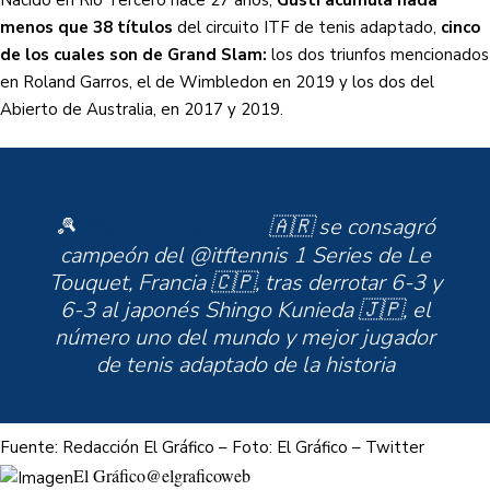
menos que 38 títulos
del circuito ITF de tenis adaptado,
cinco
de los cuales son de Grand Slam:
los dos triunfos mencionados
en Roland Garros, el de Wimbledon en 2019 y los dos del
Abierto de Australia, en 2017 y 2019.
🎾
@gustifernandez4
🇦🇷 se consagró
campeón del @itftennis 1 Series de Le
Touquet, Francia 🇨🇵, tras derrotar 6-3 y
6-3 al japonés Shingo Kunieda 🇯🇵, el
número uno del mundo y mejor jugador
de tenis adaptado de la historia
pic.twitter.com/q14t7BCyW5
Fuente: Redacción El Gráfico – Foto: El Gráfico – Twitter
El Gráfico
@elgraficoweb