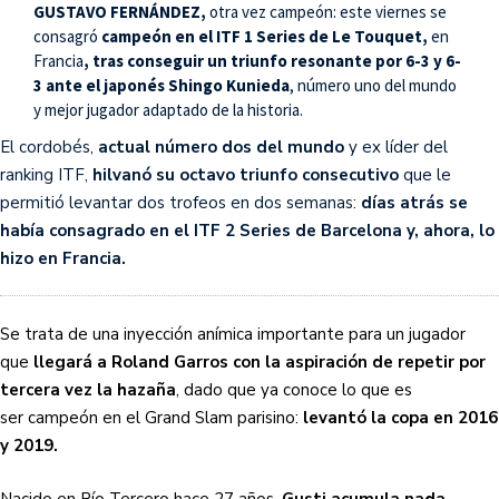
GUSTAVO FERNÁNDEZ,
otra vez campeón: este viernes se
consagró
campeón en el ITF 1 Series de Le Touquet,
en
Francia
, tras conseguir un triunfo resonante por 6-3 y 6-
3 ante el japonés Shingo Kunieda
, número uno del mundo
y mejor jugador adaptado de la historia.
El cordobés,
actual número dos del mundo
y ex líder del
ranking ITF,
hilvanó su octavo triunfo consecutivo
que le
permitió levantar dos trofeos en dos semanas:
días atrás se
había consagrado en el ITF 2 Series de Barcelona y, ahora, lo
hizo en Francia.
Se trata de una inyección anímica importante para un jugador
que
llegará a Roland Garros con la aspiración de repetir por
tercera vez la hazaña
, dado que ya conoce lo que es
ser campeón en el Grand Slam parisino:
levantó la copa en 2016
y 2019.
Nacido en Río Tercero hace 27 años,
Gusti acumula nada