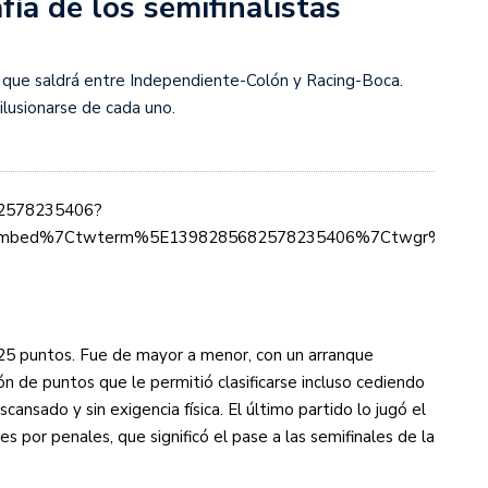
fía de los semifinalistas
s diez cosas que tenés que saber
, que saldrá entre Independiente-Colón y Racing-Boca.
ilusionarse de cada uno.
682578235406?
mbed%7Ctwterm%5E1398285682578235406%7Ctwgr%5E%7Ctw
 25 puntos. Fue de mayor a menor, con un arranque
ón de puntos que le permitió clasificarse incluso cediendo
scansado y sin exigencia física. El último partido lo jugó el
s por penales, que significó el pase a las semifinales de la