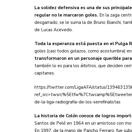
La solidez defensiva es una de sus principale
regular no le marcaron goles.
En la zaga centr
desgarrado, se le suma la de Bruno Bianchi, tam
de Lucas Acevedo.
Toda la esperanza está puesta en el Pulga 
goles (casi todos golazos, como acostumbra) en 
transformaron en un personaje querible para
también lo es para los árbitros, que deciden cer
capitanes.
https://twitter.com/LigaAFA/status/1394631
ref_src=twsrc%5Etfw%7Ctwcamp%5Etweete
de-la-liga-radiografia-de-los-semifinalistas
La historia de Colón conoce de logros impor
Santos de Pelé en 1964 en un amistoso con moti
En 1997, de la mano de Pancho Ferraro, fue sub