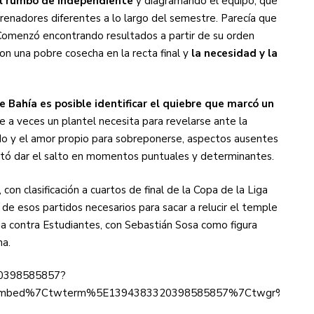
el rumbo de Independiente
y diagramando el equipo, que
ntrenadores diferentes a lo largo del semestre. Parecía que
Comenzó encontrando resultados a partir de su orden
con una pobre cosecha en la recta final y
la necesidad y la
de Bahía es posible identificar el quiebre que marcó un
ue a veces un plantel necesita para revelarse ante la
do y el amor propio para sobreponerse, aspectos ausentes
ostó dar el salto en momentos puntuales y determinantes.
on clasificación a cuartos de final de la Copa de la Liga
o de esos partidos necesarios para sacar a relucir el temple
oria contra Estudiantes, con Sebastián Sosa como figura
na.
320398585857?
mbed%7Ctwterm%5E1394383320398585857%7Ctwgr%5E%7Ctw