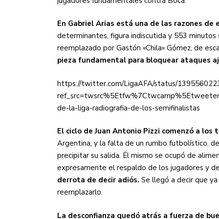
jugadores fundamentales contra Boca.
En Gabriel Arias está una de las razones d
determinantes, figura indiscutida y 553 minutos 
reemplazado por Gastón «Chila» Gómez, de esca
pieza fundamental para bloquear ataques aj
https://twitter.com/LigaAFA/status/1395560
ref_src=twsrc%5Etfw%7Ctwcamp%5Etweete
de-la-liga-radiografia-de-los-semifinalistas
El ciclo de Juan Antonio Pizzi comenzó a los
Argentina, y la falta de un rumbo futbolístico,
precipitar su salida. Él mismo se ocupó de alimen
expresamente el respaldo de los jugadores y d
derrota de decir adiós.
Se llegó a decir que 
reemplazarlo.
La desconfianza quedó atrás a fuerza de bue