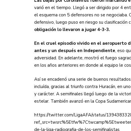
Las bajas por Coronavirus fueron marcando 
varió en el tiempo. Llegó a ser dirigido por 4 e
el esquema con 5 defensores no se negociaba. 
defensivo, luego puso en riesgo su clasificación 
obligación lo llevaron a jugar 4-3-3.
En el cruel episodio vivido en el aeropuerto 
antes y un después en Independiente
, eso q
adversidad. En adelante, mostró el fuego sagra
en los años anteriores en donde al equipo le c
Así se encadenó una serie de buenos resultados, c
incluída, gracias al triunfo contra Huracán, en un
y carácter. A semifinales llegó luego de la vict
estelar. También avanzó en la Copa Sudamerica
https://twitter.com/LigaAFA/status/1394383
ref_src=twsrc%5Etfw%7Ctwcamp%5Etweete
de-la-liga-radiografia-de-los-semifinalistas