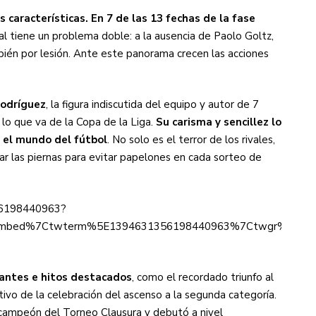
s características. En 7 de las 13 fechas de la fase
al tiene un problema doble: a la ausencia de Paolo Goltz,
bién por lesión. Ante este panorama crecen las acciones
Rodríguez
, la figura indiscutida del equipo y autor de 7
lo que va de la Copa de la Liga.
Su carisma y sencillez lo
 el mundo del fútbol
. No solo es el terror de los rivales,
rar las piernas para evitar papelones en cada sorteo de
356198440963?
mbed%7Ctwterm%5E1394631356198440963%7Ctwgr%5E%7Ctw
tantes e hitos destacados
, como el recordado triunfo al
vo de la celebración del ascenso a la segunda categoría.
campeón del Torneo Clausura y debutó a nivel