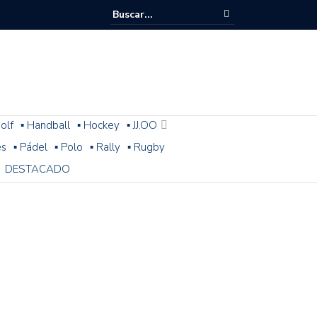
olf
▪ Handball
▪ Hockey
▪ JJ.OO
es
▪ Pádel
▪ Polo
▪ Rally
▪ Rugby
DESTACADO