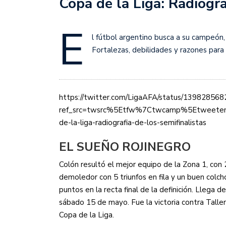
Copa de la Liga: Radiogra
Sudamericana
E
Empieza el Clausura: la
l fútbol argentino busca a su campeón
Fortalezas, debilidades y razones para 
https://twitter.com/LigaAFA/status/1398285
ref_src=twsrc%5Etfw%7Ctwcamp%5Etweete
de-la-liga-radiografia-de-los-semifinalistas
EL SUEÑO ROJINEGRO
Colón resultó el mejor equipo de la Zona 1, con
demoledor con 5 triunfos en fila y un buen colch
puntos en la recta final de la definición. Llega de
sábado 15 de mayo. Fue la victoria contra Tallere
Copa de la Liga.