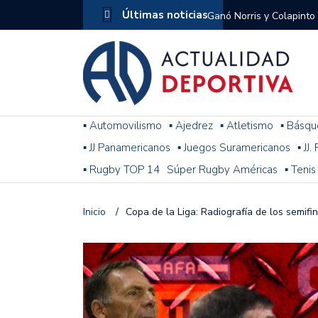
Últimas noticias
Ganó Norris y Colapinto
1
El penal de Barracas Cen
Monumental
Se jugó una nueva fecha
▪ Automovilismo
▪ Ajedrez
▪ Atletismo
▪ Básqu
▪ JJ Panamericanos
▪ Juegos Suramericanos
▪ JJ
Arrancó el Torneo Claus
▪ Rugby TOP 14
Súper Rugby Américas
▪ Tenis
Franco Colapinto giró si
Gran Premio de Hungría
Inicio
/
Copa de la Liga: Radiografía de los semifin
F1: tras las sanciones y
Racing le ganó a Gimnasi
omitió un penal de Sosa