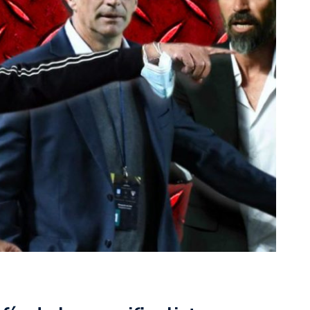
rescindió su contrato con River: “Quedará para siempre
 club”
a al fútbol argentino después de 16 años: del orgullo
 River
nte O’Higgins gracias a la jerarquía de Paredes: una
ue no dan paz para ir a Rancagua
 llega a Córdoba con el histórico regreso de Diego
emenina de Argentina para la Copa Mundial de Hockey FIH
asculina de Argentina para la Copa Mundial de Hockey
con una gran victoria ante Ecuador en la Copa