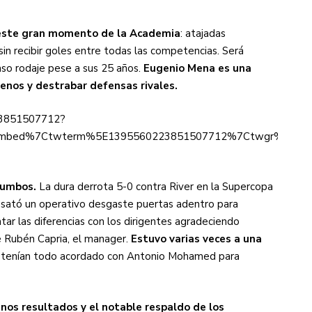
e este gran momento de la Academia
: atajadas
sin recibir goles entre todas las competencias. Será
so rodaje pese a sus 25 años.
Eugenio Mena es una
enos y destrabar defensas rivales.
223851507712?
mbed%7Ctwterm%5E1395560223851507712%7Ctwgr%5E%7Ctw
 tumbos.
La dura derrota 5-0 contra River en la Supercopa
 desató un operativo desgaste puertas adentro para
tar las diferencias con los dirigentes agradeciendo
e Rubén Capria, el manager.
Estuvo varias veces a una
ya tenían todo acordado con Antonio Mohamed para
nos resultados y el notable respaldo de los