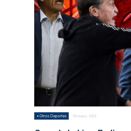
Juan Fernando Quintero 
en la historia grande del
Nicolás Otamendi regres
de Vélez a la pasión por
Boca ganó con lo justo a
diferencia y un juego q
El Nacional de Clubes A
Simonet
Lista de la selección f
2026
Lista de la selección m
FIH 2026
▪ Otros Deportes
30 mayo, 2021
Las Panteras debutaron 