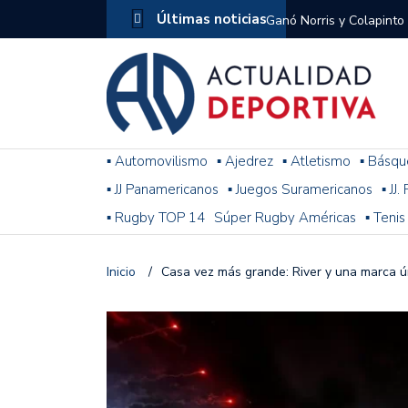
Últimas noticias
Ganó Norris y Colapinto
1
El penal de Barracas Cen
Monumental
Se jugó una nueva fecha
▪ Automovilismo
▪ Ajedrez
▪ Atletismo
▪ Básqu
▪ JJ Panamericanos
▪ Juegos Suramericanos
▪ JJ
Arrancó el Torneo Claus
▪ Rugby TOP 14
Súper Rugby Américas
▪ Tenis
Franco Colapinto giró si
Gran Premio de Hungría
Inicio
/
Casa vez más grande: River y una marca 
F1: tras las sanciones y
Racing le ganó a Gimnasi
omitió un penal de Sosa