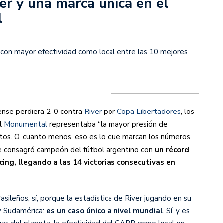
er y una marca única en el
l
s diez cosas que tenés que saber
¡con mayor efectividad como local entre las 10 mejores
ense perdiera 2-0 contra
River
por
Copa Libertadores
, los
al
Monumental
representaba “la mayor presión de
tos. O, cuanto menos, eso es lo que marcan los números
 consagró campeón del fútbol argentino con
un récord
cing, llegando a las 14 victorias consecutivas en
sileños, sí, porque la estadística de River jugando en su
y Sudamérica:
es un caso único a nivel mundial
. Sí, y es