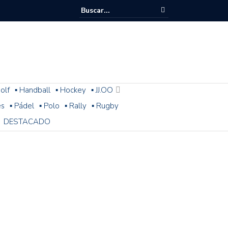
olf
▪ Handball
▪ Hockey
▪ JJ.OO
es
▪ Pádel
▪ Polo
▪ Rally
▪ Rugby
DESTACADO