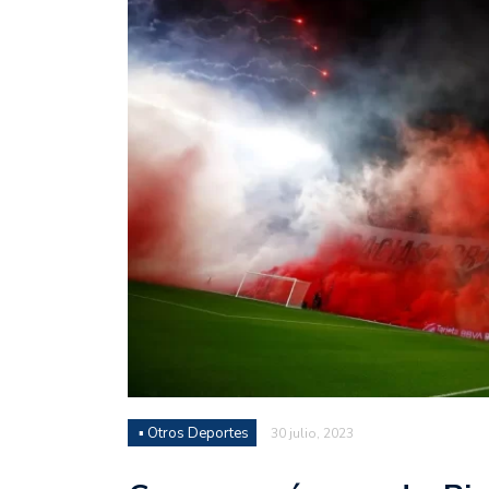
Juan Fernando Quintero 
en la historia grande del
Nicolás Otamendi regres
de Vélez a la pasión por
Boca ganó con lo justo a
diferencia y un juego q
El Nacional de Clubes A
Simonet
Lista de la selección f
2026
Lista de la selección m
FIH 2026
▪ Otros Deportes
30 julio, 2023
Las Panteras debutaron 