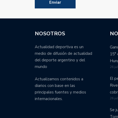
NOSOTROS
NO
Actualidad deportiva es un
Ganó
medio de difusión de actualidad
15° 
del deporte argentino y del
Hung
mundo
26 ju
El p
Actualizamos contenidos a
Rive
diarios con base en las
cobr
principales fuentes y medios
26 ju
internacionales.
Se j
Torn