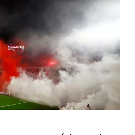
rescindió su contrato con River: “Quedará para siempre
 club”
a al fútbol argentino después de 16 años: del orgullo
 River
nte O’Higgins gracias a la jerarquía de Paredes: una
ue no dan paz para ir a Rancagua
 llega a Córdoba con el histórico regreso de Diego
emenina de Argentina para la Copa Mundial de Hockey FIH
asculina de Argentina para la Copa Mundial de Hockey
con una gran victoria ante Ecuador en la Copa