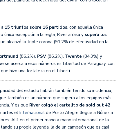
gas del planeta, la efectividad del CARP como local en
s a
15 triunfos sobre 16 partidos
, con aquella única
 única excepción a la regla, River arrasa y
supera los
ue alcanzó la triple corona (91,2% de efectividad en la
ortmund
(86,2%),
PSV
(86,2%),
Twente
(84,3%) y
ue se acerca a esos números es Libertad de Paraguay, con
que hizo una fortaleza en el Liberti.
acidad del estadio habrán también tenido su incidencia,
ue también es un número que supera a los equipos más
encia. Y es que
River colgó el cartelito de sold out 42
 martes el
Internacional
de Porto Alegre llegue a Núñez a
dores. Allí, en el primer mano a mano internacional de la
entando su propia leyenda, la de un campeón que es casi