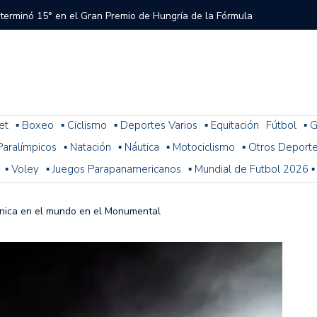
 terminó 15° en el Gran Premio de Hungría de la Fórmula
tral a River que el árbitro y el VAR no cobraron en el
 del Torneo del Interior Copa Zurich
et
▪ Boxeo
▪ Ciclismo
▪ Deportes Varios
▪ Equitación
Fútbol
▪ G
. Paralímpicos
▪ Natación
▪ Náutica
▪ Motociclismo
▪ Otros Deport
ura: resultados, posiciones y cómo sigue la fecha 1
▪ Voley
▪ Juegos Parapanamericanos
▪ Mundial de Futbol 2026 ▪
n problemas y terminó 14° la última práctica para el
 de Fórmula 1
única en el mundo en el Monumental
 con Colapinto en el P13, así se largará el GP de Hungría
a 2-1 con Miljevic como figura, pero el árbitro Ramírez