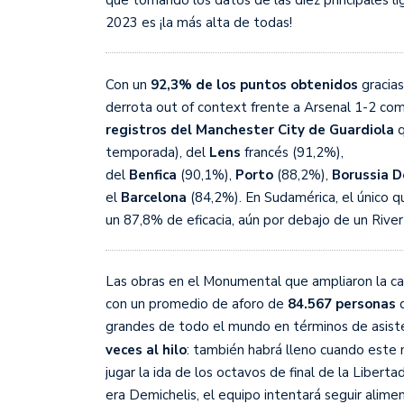
que tomando los datos de las diez principales li
2023 es ¡la más alta de todas!
Con un
92,3% de los puntos obtenidos
gracia
derrota out of context frente a Arsenal 1-2 como
registros del Manchester City de Guardiola
q
temporada), del
Lens
francés (91,2%),
del
Benfica
(90,1%),
Porto
(88,2%),
Borussia
D
el
Barcelona
(84,2%). En Sudamérica, el único q
un 87,8% de eficacia, aún por debajo de un River 
Las obras en el Monumental que ampliaron la cap
con un promedio de aforo de
84.567 personas
q
grandes de todo el mundo en términos de asist
veces al hilo
: también habrá lleno cuando este
jugar la ida de los octavos de final de la Liberta
era Demichelis, el equipo intentará seguir alim