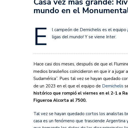
Casa vez más grande: Riv
Sudamericana
mundo en el Monumenta
Empieza el Clausura: la
E
l campeón de Demichelis es el equipo 
ligas del mundo! Y se viene Inter.
Hace casi dos meses, después de que el Flumin
medios brasileños coincidieron en que ir a jugar 
Sudamérica”. Pues tal vez se hayan quedado cor
de un 2023 en el que el equipo de
Demichelis
se
histórico que rompió el viernes en el 2-1 a Ra
Figueroa Alcorta al 7500.
Tal vez se hayan quedado cortos los analistas bra
casa es un fenómeno que trasciende Argentina 