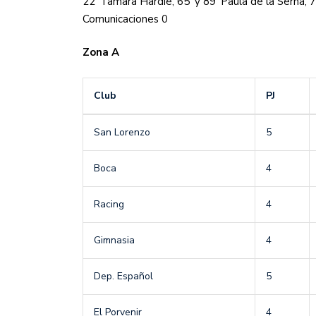
22′ Tamara Hardie, 65′ y 89′ Paula de la Serna, 
Comunicaciones 0
Zona A
Club
PJ
San Lorenzo
5
Boca
4
Racing
4
Gimnasia
4
Dep. Español
5
El Porvenir
4