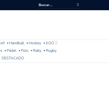
olf
▪ Handball
▪ Hockey
▪ JJ.OO
es
▪ Pádel
▪ Polo
▪ Rally
▪ Rugby
DESTACADO