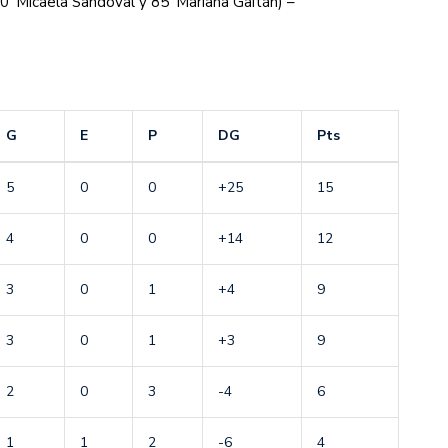
70′ Micaela Sandoval y 85′ Mariana Gaitán) –
G
E
P
DG
Pts
5
0
0
+25
15
4
0
0
+14
12
3
0
1
+4
9
3
0
1
+3
9
2
0
3
-4
6
1
1
2
-6
4