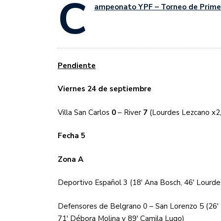
C
Sudamericana
ampeonato YPF – Torneo de Primer
Empieza el Clausura: la
Pendiente
Viernes 24 de septiembre
Villa San Carlos
0
– River
7
(Lourdes Lezcano x2,
Fecha 5
Zona A
Deportivo Español 3 (18′ Ana Bosch, 46′ Lourdes
Defensores de Belgrano 0 – San Lorenzo 5 (26′ Na
71′ Débora Molina y 89′ Camila Lugo)