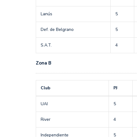
Lanús
5
Def. de Belgrano
5
S.A.T.
4
Zona B
Club
PJ
UAI
5
River
4
Independiente
5