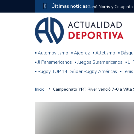
Últimas noticias
Ganó Norris y Colapinto
1
El penal de Barracas Cen
Monumental
Se jugó una nueva fecha
▪ Automovilismo
▪ Ajedrez
▪ Atletismo
▪ Básqu
▪ JJ Panamericanos
▪ Juegos Suramericanos
▪ JJ
Arrancó el Torneo Claus
▪ Rugby TOP 14
Súper Rugby Américas
▪ Tenis
Franco Colapinto giró si
Gran Premio de Hungría
Inicio
/
Campeonato YPF: River venció 7-0 a Villa
F1: tras las sanciones y
Racing le ganó a Gimnasi
omitió un penal de Sosa