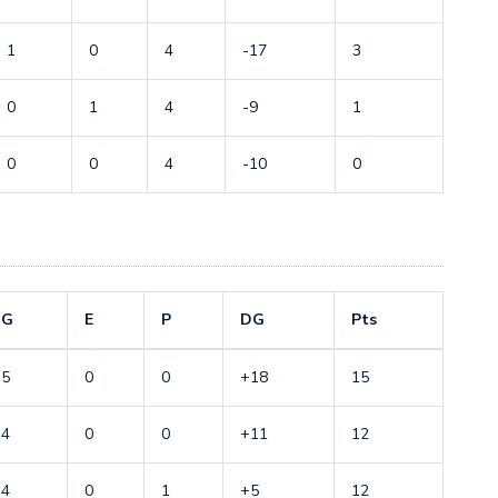
1
0
4
-17
3
0
1
4
-9
1
0
0
4
-10
0
G
E
P
DG
Pts
5
0
0
+18
15
4
0
0
+11
12
4
0
1
+5
12