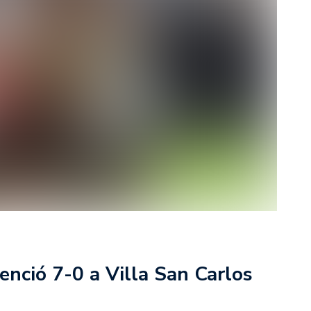
rescindió su contrato con River: “Quedará para siempre
 club”
a al fútbol argentino después de 16 años: del orgullo
 River
nte O’Higgins gracias a la jerarquía de Paredes: una
ue no dan paz para ir a Rancagua
 llega a Córdoba con el histórico regreso de Diego
emenina de Argentina para la Copa Mundial de Hockey FIH
asculina de Argentina para la Copa Mundial de Hockey
nció 7-0 a Villa San Carlos
con una gran victoria ante Ecuador en la Copa