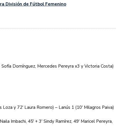
a División de Fútbol Femenino
s diez cosas que tenés que saber
 Sofía Domínguez, Mercedes Pereyra x3 y Victoria Costa)
 Loza y 72′ Laura Romero) – Lanús 1 (10′ Milagros Paiva)
ila Imbachi, 45′ + 3′ Sindy Ramírez, 49′ Maricel Pereyra,