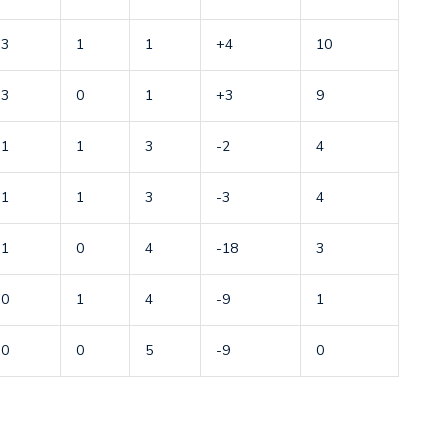
3
1
1
+4
10
3
0
1
+3
9
1
1
3
-2
4
1
1
3
-3
4
1
0
4
-18
3
0
1
4
-9
1
0
0
5
-9
0