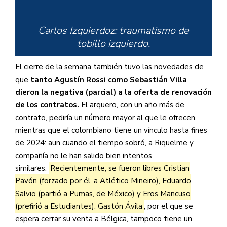
Carlos Izquierdoz: traumatismo de
tobillo izquierdo.
El cierre de la semana también tuvo las novedades de
que
tanto Agustín Rossi como Sebastián Villa
Gabriel Aranda: esguince de tobillo
dieron la negativa (parcial) a la oferta de renovación
izquierdo.
de los contratos.
El arquero, con un año más de
contrato, pediría un número mayor al que le ofrecen,
mientras que el colombiano tiene un vínculo hasta fines
Diego González: última fase de
de 2024: aun cuando el tiempo sobró, a Riquelme y
recuperación en su post operatorio
compañía no le han salido bien intentos
de rodilla izquierda.
similares.
Recientemente, se fueron libres Cristian
pic.twitter.com/lr82y7FW4H
Pavón (forzado por él, a Atlético Mineiro), Eduardo
Salvio (partió a Pumas, de México) y Eros Mancuso
(prefirió a Estudiantes). Gastón Ávila
, por el que se
— Boca Juniors (@BocaJrsOficial)
espera cerrar su venta a Bélgica, tampoco tiene un
July 15, 2022