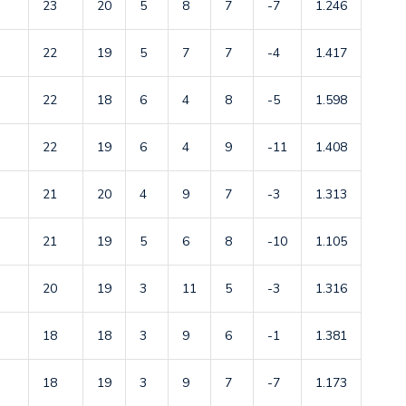
23
20
5
8
7
-7
1.246
22
19
5
7
7
-4
1.417
22
18
6
4
8
-5
1.598
22
19
6
4
9
-11
1.408
21
20
4
9
7
-3
1.313
21
19
5
6
8
-10
1.105
20
19
3
11
5
-3
1.316
18
18
3
9
6
-1
1.381
18
19
3
9
7
-7
1.173