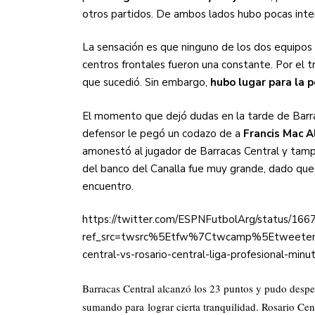
otros partidos. De ambos lados hubo pocas inten
La sensación es que ninguno de los dos equipos 
centros frontales fueron una constante. Por el t
que sucedió. Sin embargo,
hubo lugar para la p
El momento que dejó dudas en la tarde de Bar
defensor le pegó un codazo de a
Francis Mac Al
amonestó al jugador de Barracas Central y tampo
del banco del Canalla fue muy grande, dado que
encuentro.
https://twitter.com/ESPNFutbolArg/status/1
ref_src=twsrc%5Etfw%7Ctwcamp%5Etweete
central-vs-rosario-central-liga-profesional-m
Barracas Central alcanzó los 23 puntos y pudo despe
sumando para lograr cierta tranquilidad. Rosario Cen