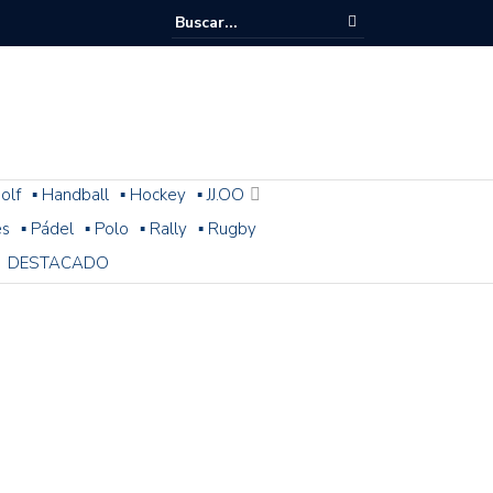
olf
▪ Handball
▪ Hockey
▪ JJ.OO
es
▪ Pádel
▪ Polo
▪ Rally
▪ Rugby
DESTACADO