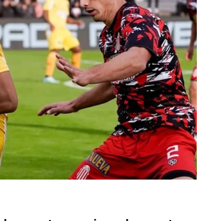
rescindió su contrato con River: “Quedará para siempre
 club”
a al fútbol argentino después de 16 años: del orgullo
 River
nte O’Higgins gracias a la jerarquía de Paredes: una
ue no dan paz para ir a Rancagua
 llega a Córdoba con el histórico regreso de Diego
emenina de Argentina para la Copa Mundial de Hockey FIH
asculina de Argentina para la Copa Mundial de Hockey
con una gran victoria ante Ecuador en la Copa