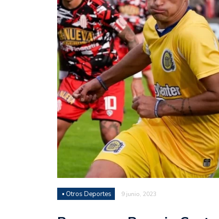
Juan Fernando Quintero 
en la historia grande del
Nicolás Otamendi regres
de Vélez a la pasión por
Boca ganó con lo justo a
diferencia y un juego q
El Nacional de Clubes A
Simonet
Lista de la selección f
2026
Lista de la selección m
FIH 2026
▪ Otros Deportes
9 junio, 2023
Las Panteras debutaron 