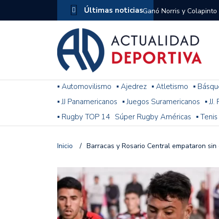
Últimas noticias
Ganó Norris y Colapinto
1
El penal de Barracas Cen
Monumental
Se jugó una nueva fecha
▪ Automovilismo
▪ Ajedrez
▪ Atletismo
▪ Básqu
▪ JJ Panamericanos
▪ Juegos Suramericanos
▪ JJ
Arrancó el Torneo Claus
▪ Rugby TOP 14
Súper Rugby Américas
▪ Tenis
Franco Colapinto giró si
Gran Premio de Hungría
Inicio
/
Barracas y Rosario Central empataron sin g
F1: tras las sanciones y
Racing le ganó a Gimnasi
omitió un penal de Sosa