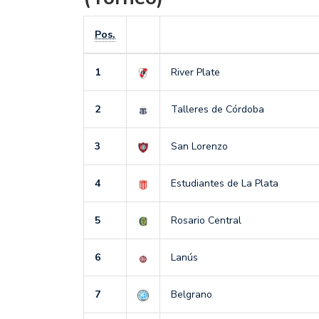
Pos.
1
River Plate
2
Talleres de Córdoba
3
San Lorenzo
4
Estudiantes de La Plata
5
Rosario Central
6
Lanús
7
Belgrano