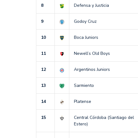
8
Defensa y Justicia
9
Godoy Cruz
10
Boca Juniors
11
Newell’s Old Boys
12
Argentinos Juniors
13
Sarmiento
14
Platense
15
Central Córdoba (Santiago del
Estero)