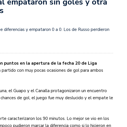
al empataron sin goles y otra
as
s diez cosas que tenés que saber
se diferencias y empataron 0 a 0. Los de Russo perdieron
on puntos en la apertura de la fecha 20 de Liga
 partido con muy pocas ocasiones de gol para ambos
Luna, el Guapo y el Canalla protagonizaron un encuentro
hances de gol, el juego fue muy deslucido y el empate le
erte caracterizaron los 90 minutos. Lo mejor se vio en los
mpoco pudieron marcar la diferencia como si lo hicieron en