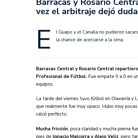
Barracas y Rosario Centr
Sudamericana
vez el arbitraje dejó dud
Empieza el Clausura: la
E
l Guapo y el Canalla no pudieron sacar
la chance de acercarse a la cima.
Barracas Central y Rosario Central repartier
Profesional de Fútbol.
Fue empate 0 a 0 en un
equipos.
La tarde del viernes tuvo fútbol en Olavarría y 
que realmente fue muy opaco. Hubo muy pocas c
calzó perfecto.
Mucha fricción
, poca claridad y mucha pierna fu
pies de
Ignacio Malcorra y Alejo Veliz
, pero ta