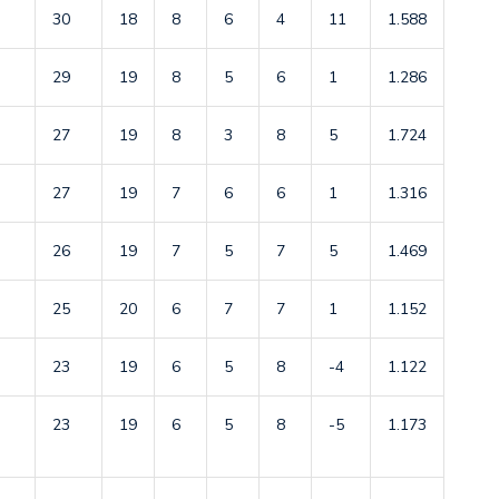
30
18
8
6
4
11
1.588
29
19
8
5
6
1
1.286
27
19
8
3
8
5
1.724
27
19
7
6
6
1
1.316
26
19
7
5
7
5
1.469
25
20
6
7
7
1
1.152
23
19
6
5
8
-4
1.122
23
19
6
5
8
-5
1.173