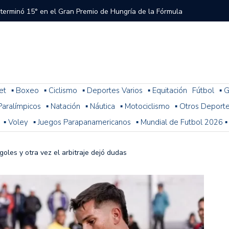
 terminó 15° en el Gran Premio de Hungría de la Fórmula
tral a River que el árbitro y el VAR no cobraron en el
 del Torneo del Interior Copa Zurich
et
▪ Boxeo
▪ Ciclismo
▪ Deportes Varios
▪ Equitación
Fútbol
▪ G
. Paralímpicos
▪ Natación
▪ Náutica
▪ Motociclismo
▪ Otros Deport
ura: resultados, posiciones y cómo sigue la fecha 1
▪ Voley
▪ Juegos Parapanamericanos
▪ Mundial de Futbol 2026 ▪
n problemas y terminó 14° la última práctica para el
 de Fórmula 1
oles y otra vez el arbitraje dejó dudas
 con Colapinto en el P13, así se largará el GP de Hungría
a 2-1 con Miljevic como figura, pero el árbitro Ramírez