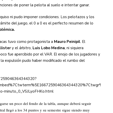
ciones de poner la pelota al suelo e intentar ganar.
quiso ni pudo imponer condiciones. Los pelotazos y los
rámite del juego, el 0 a 0 es el perfecto resumen de lo
olémica.
racas tuvo como protagonista a
Mauro Peinipil
. El
lister
y el árbitro,
Luis Lobo Medina
, ni siquiera
co fue apercibido por el VAR. El enojo de los jugadores y
 la expulsión pudo haber modificado el rumbo del
667259046364344320?
mbed%7Ctwterm%5E1667259046364344320%7Ctwgr%5Eb1367
inuto-minuto_0_VSJLyoFHKo.html
garse un poco del fondo de la tabla, aunque deberá seguir
tral llegó a los 34 puntos y su semestre sigue siendo muy