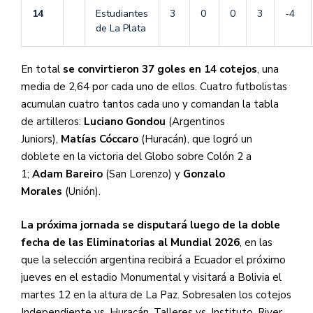
14
Estudiantes
3
0
0
3
-4
de La Plata
En total
se convirtieron 37 goles en 14 cotejos
, una
media de 2,64 por cada uno de ellos. Cuatro futbolistas
acumulan cuatro tantos cada uno y comandan la tabla
de artilleros:
Luciano Gondou
(Argentinos
Juniors),
Matías Cóccaro
(Huracán), que logró un
doblete en la victoria del Globo sobre Colón 2 a
1;
Adam Bareiro
(San Lorenzo) y
Gonzalo
Morales
(Unión).
La próxima jornada se disputará luego de la doble
fecha de las Eliminatorias al Mundial 2026
, en las
que la selección argentina recibirá a Ecuador el próximo
jueves en el estadio Monumental y visitará a Bolivia el
martes 12 en la altura de La Paz. Sobresalen los cotejos
Independiente vs. Huracán, Talleres vs. Instituto, River