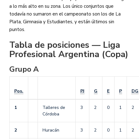
a lo más alto en su zona. Los único conjuntos que
todavía no sumaron en el campeonato son los de La
Plata, Gimnasia y Estudiantes, y están últimos sin
puntos.
Tabla de posiciones — Liga
Profesional Argentina (Copa)
Grupo A
Pos.
PJ
G
E
P
DG
1
Talleres de
3
2
0
1
2
Córdoba
2
Huracán
3
2
0
1
2