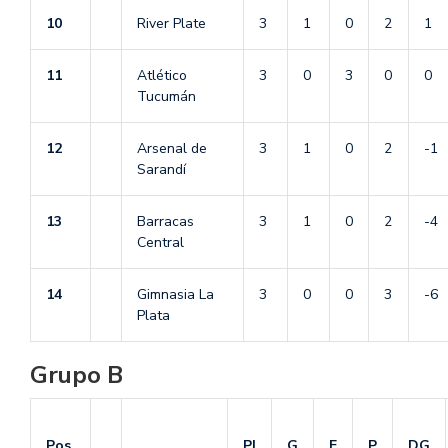
10
River Plate
3
1
0
2
1
11
Atlético
3
0
3
0
0
Tucumán
12
Arsenal de
3
1
0
2
-1
Sarandí
13
Barracas
3
1
0
2
-4
Central
14
Gimnasia La
3
0
0
3
-6
Plata
Grupo B
Pos.
PJ
G
E
P
DG