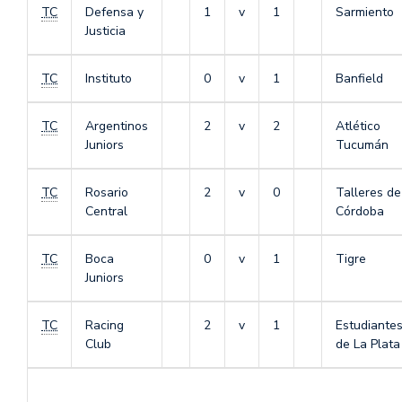
TC
Defensa y
1
v
1
Sarmiento
Justicia
TC
Instituto
0
v
1
Banfield
TC
Argentinos
2
v
2
Atlético
Juniors
Tucumán
TC
Rosario
2
v
0
Talleres de
Central
Córdoba
TC
Boca
0
v
1
Tigre
Juniors
TC
Racing
2
v
1
Estudiante
Club
de La Plata