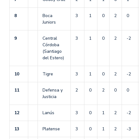
8
Boca
3
1
0
2
0
Juniors
9
Central
3
1
0
2
-2
Córdoba
(Santiago
del Estero)
10
Tigre
3
1
0
2
-2
11
Defensa y
2
0
2
0
0
Justicia
12
Lanús
3
0
1
2
-2
13
Platense
3
0
1
2
-3