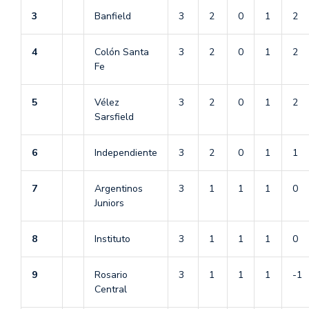
3
Banfield
3
2
0
1
2
4
Colón Santa
3
2
0
1
2
Fe
5
Vélez
3
2
0
1
2
Sarsfield
6
Independiente
3
2
0
1
1
7
Argentinos
3
1
1
1
0
Juniors
8
Instituto
3
1
1
1
0
9
Rosario
3
1
1
1
-1
Central