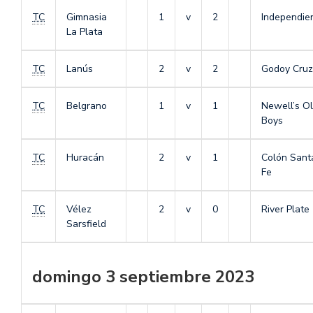
TC
Gimnasia
1
v
2
Independie
La Plata
TC
Lanús
2
v
2
Godoy Cruz
TC
Belgrano
1
v
1
Newell’s O
Boys
TC
Huracán
2
v
1
Colón Sant
Fe
TC
Vélez
2
v
0
River Plate
Sarsfield
domingo 3 septiembre 2023