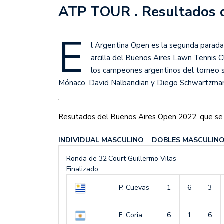
Sudamericana
ATP TOUR . Resultados 
Empieza el Clausura: la
E
l Argentina Open es la segunda parada 
arcilla del Buenos Aires Lawn Tennis 
los campeones argentinos del torneo s
Mónaco, David Nalbandian y Diego Schwartzman,
Resutados del Buenos Aires Open 2022, que se 
INDIVIDUAL MASCULINO DOBLES MASCULIN
Ronda de 32
·
Court Guillermo Vilas
Finalizado
P. Cuevas
1
6
3
F. Coria
6
1
6