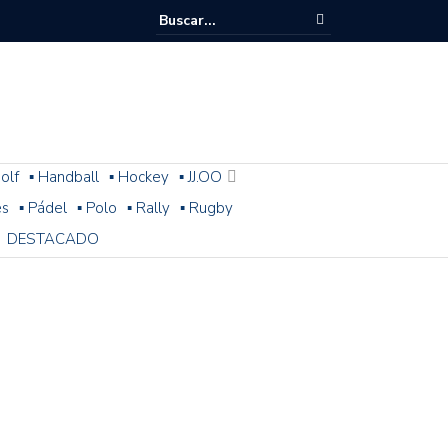
olf
▪ Handball
▪ Hockey
▪ JJ.OO
es
▪ Pádel
▪ Polo
▪ Rally
▪ Rugby
DESTACADO