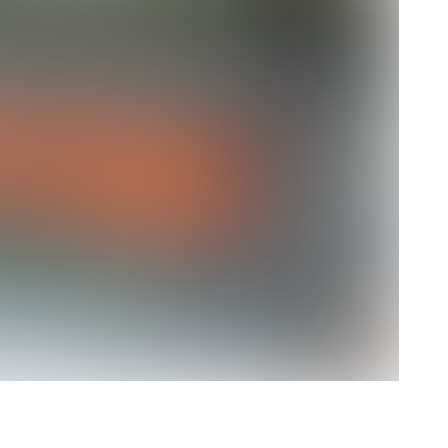
rescindió su contrato con River: “Quedará para siempre
 club”
a al fútbol argentino después de 16 años: del orgullo
 River
nte O’Higgins gracias a la jerarquía de Paredes: una
ue no dan paz para ir a Rancagua
 llega a Córdoba con el histórico regreso de Diego
emenina de Argentina para la Copa Mundial de Hockey FIH
asculina de Argentina para la Copa Mundial de Hockey
con una gran victoria ante Ecuador en la Copa