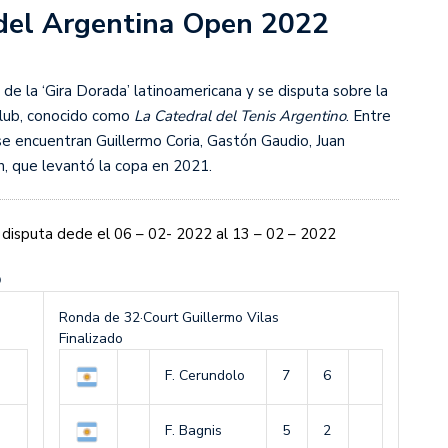
del Argentina Open 2022
s diez cosas que tenés que saber
de la ‘Gira Dorada’ latinoamericana y se disputa sobre la
Club, conocido como
La Catedral del Tenis Argentino
. Entre
e encuentran Guillermo Coria, Gastón Gaudio, Juan
 que levantó la copa en 2021.
disputa dede el 06 – 02- 2022 al 13 – 02 – 2022
O
Ronda de 32
·
Court Guillermo Vilas
Finalizado
F. Cerundolo
7
6
F. Bagnis
5
2