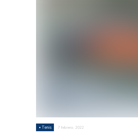
Juan Fernando Quintero 
en la historia grande del
Nicolás Otamendi regres
de Vélez a la pasión por
Boca ganó con lo justo a
diferencia y un juego q
El Nacional de Clubes A
Simonet
Lista de la selección f
2026
Lista de la selección m
FIH 2026
▪ Tenis
7 febrero, 2022
Las Panteras debutaron 