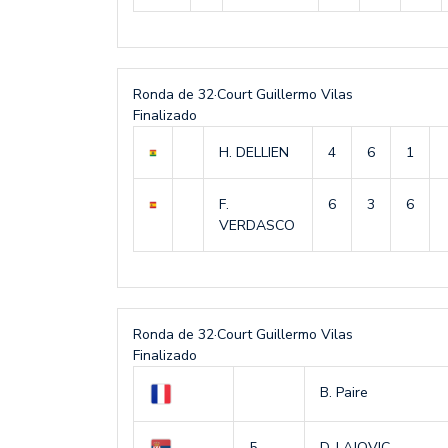
Ronda de 32
·
Court Guillermo Vilas
Finalizado
H. DELLIEN
4
6
1
F.
6
3
6
VERDASCO
Ronda de 32
·
Court Guillermo Vilas
Finalizado
B. Paire
5
D. LAJOVIC