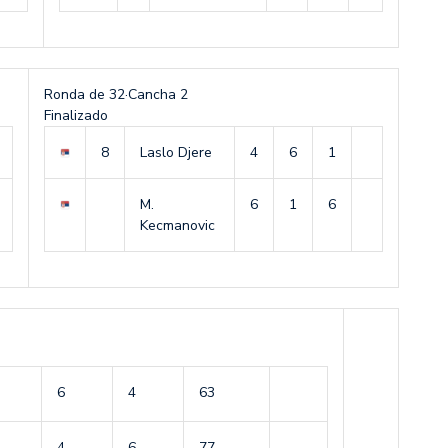
Ronda de 32
·
Cancha 2
Finalizado
8
Laslo Djere
4
6
1
M.
6
1
6
Kecmanovic
6
4
6
3
4
6
7
7